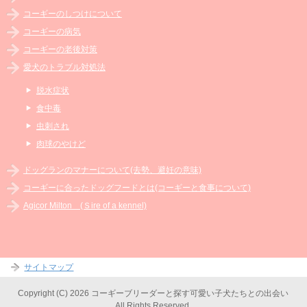
コーギーのしつけについて
コーギーの病気
コーギーの老後対策
愛犬のトラブル対処法
脱水症状
食中毒
虫刺され
肉球のやけど
ドッグランのマナーについて(去勢、避妊の意味)
コーギーに合ったドッグフードとは(コーギーと食事について)
Agicor Milton (Ｓire of a kennel)
サイトマップ
Copyright (C) 2026 コーギーブリーダーと探す可愛い子犬たちとの出会い
All Rights Reserved.