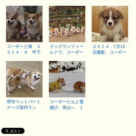
甲子園浜 １
園浜 １
園浜 ２
コーギーと海 ２
ドッグランフィー
２０１４．7月12
０１４・６ 甲子
ルドで、コーギー
日撮影、コーギー
園浜 ３
オフ会
の子犬たちドリー
ムベビー ４
堺市ペットパート
コーギーたちと雪
ナーズ室内ラン
遊び、美山へ １