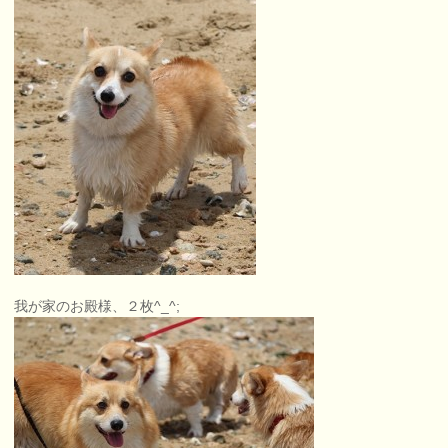
我が家のお殿様、２枚^_^;