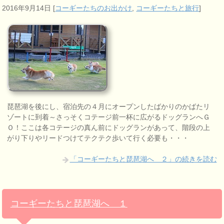
2016年9月14日
[
コーギーたちのお出かけ
,
コーギーたちと旅行
]
琵琶湖を後にし、宿泊先の４月にオープンしたばかりのかばたリ
ゾートに到着～さっそくコテージ前一杯に広がるドッグランへＧ
Ｏ！ここは各コテージの真ん前にドッグランがあって、階段の上
がり下りやリードつけてテクテク歩いて行く必要も・・・
「コーギーたちと琵琶湖へ ２」の続きを読む
コーギーたちと琵琶湖へ １