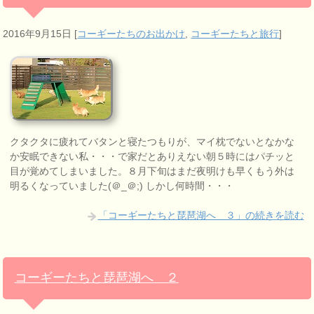
2016年9月15日
[
コーギーたちのお出かけ
,
コーギーたちと旅行
]
クタクタに疲れてバタンと寝たつもりが、マイ枕でないとなかな
か安眠できない私・・・で家だとありえない朝５時にはパチッと
目が覚めてしまいました。８月下旬はまだ夜明けも早くもう外は
明るくなっていました(＠_＠;) しかし何時間・・・
「コーギーたちと琵琶湖へ ３」の続きを読む
コーギーたちと琵琶湖へ ２