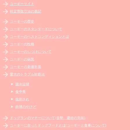
コーギーサイト
特定商取引法の表記
コーギーの歴史
コーギーのスタンダードについて
コーギーのベストコンディションとは
コーギーの性格
コーギーのしつけについて
コーギーの病気
コーギーの老後対策
愛犬のトラブル対処法
脱水症状
食中毒
虫刺され
肉球のやけど
ドッグランのマナーについて(去勢、避妊の意味)
コーギーに合ったドッグフードとは(コーギーと食事について)