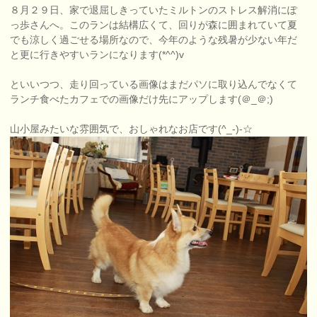
８月２９日、家で退屈しきっていたミルトンのストレス解消にぽ
っ歩さんへ。このランは結構広くて、回りが森に囲まれていて夏
でも涼しく過ごせる場所なので、今年のような残暑が少ない年だ
と更に行きやすいランになります(*^^)v
といいつつ、走り回っている画像はまだパソに取り込んでなくて
ランチ食べたカフェでの画像だけ先にアップします(＠_＠;)
山小屋みたいな雰囲気で、おしゃれなお店です(^_-)-☆