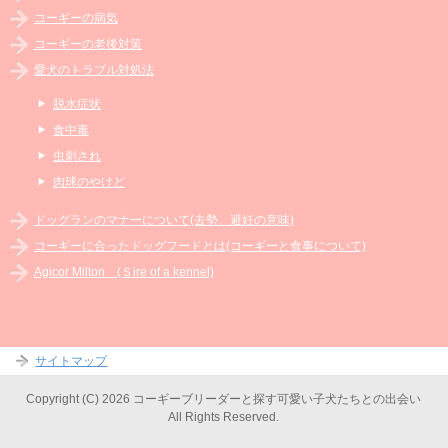
コーギーの病気
コーギーの老後対策
愛犬のトラブル対処法
脱水症状
食中毒
虫刺され
肉球のやけど
ドッグランのマナーについて(去勢、避妊の意味)
コーギーに合ったドッグフードとは(コーギーと食事について)
Agicor Milton (Ｓire of a kennel)
サイトマップ
Copyright (C) 2026 コーギーブリーダーと探す可愛い子犬たちとの出会い
All Rights Reserved.