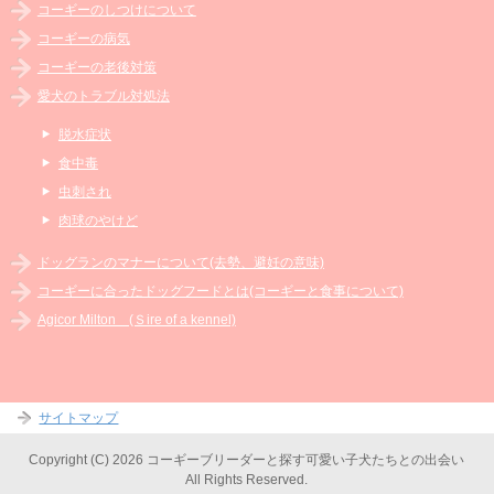
コーギーのしつけについて
コーギーの病気
コーギーの老後対策
愛犬のトラブル対処法
脱水症状
食中毒
虫刺され
肉球のやけど
ドッグランのマナーについて(去勢、避妊の意味)
コーギーに合ったドッグフードとは(コーギーと食事について)
Agicor Milton (Ｓire of a kennel)
サイトマップ
Copyright (C) 2026 コーギーブリーダーと探す可愛い子犬たちとの出会い
All Rights Reserved.