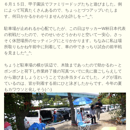
６月１５日、甲子園浜でファミリードッグたちと遊びました。例
によって写真たくさんあるので、ちょっとづつアップいたしま
す。何日かかるかわかりませんがお許しを～^_^;
駐車場が止めれるか心配でしたが、この日はサッカーW杯日本代表
の初戦だったので、そのせいかどうかわりと空いて一安心。さっ
そく休憩場所のセッティングにとりかかります。ちなみに私は場
所取りもかね午前中に到着して、車の中できっちり試合の前半戦
を見ました^_^;
ちょうど駐車場の横が浜辺で、木陰まであったので助かるわ～と
ポンポンと荷下し作業終了後の写真ついでに先に腹ごしらえして
から遊びましょうということでお弁当タイムでした。メグが濡れ
ているのは、皆が到着する前にひと泳ぎしたからです。今年の夏
もカワウソと化しそう(-“-)