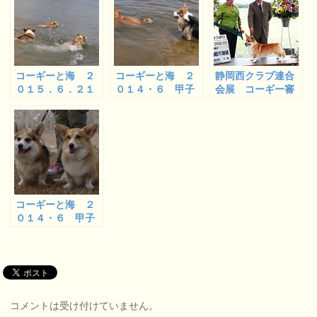
コーギーと海 ２
コーギーと海 ２
静岡西クラブ連合
０１５．６．２１
０１４・６ 甲子
会展 コーギー審
甲子園浜 １
園浜 ２
査
コーギーと海 ２
０１４・６ 甲子
園浜 ３
コメントは受け付けていません。