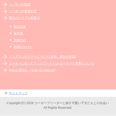
コーギーの病気
コーギーの老後対策
愛犬のトラブル対処法
脱水症状
食中毒
虫刺され
肉球のやけど
ドッグランのマナーについて(去勢、避妊の意味)
コーギーに合ったドッグフードとは(コーギーと食事について)
Agicor Milton (Ｓire of a kennel)
サイトマップ
Copyright (C) 2026 コーギーブリーダーと探す可愛い子犬たちとの出会い
All Rights Reserved.