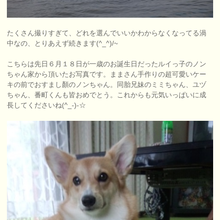
たくさん撮りすぎて、どれを選んでいいかわからなくなってる渦
中なの、とりあえず続きます(^_^)/~
こちらは先日６月１８日が一歳のお誕生日だったルイっ子のノン
ちゃん家から頂いたお写真です。ままさん手作りの超可愛いケー
キの前でおすまし顏のノンちゃん。同胎兄妹のミミちゃん、ユヅ
ちゃん、番町くんも皆おめでとう。これからも元気いっぱいに成
長してくださいね(^_-)-☆