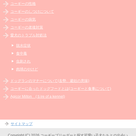
コーギーの性格
コーギーのしつけについて
コーギーの病気
コーギーの老後対策
愛犬のトラブル対処法
脱水症状
食中毒
虫刺され
肉球のやけど
ドッグランのマナーについて(去勢、避妊の意味)
コーギーに合ったドッグフードとは(コーギーと食事について)
Agicor Milton (Ｓire of a kennel)
サイトマップ
Copyright (C) 2026 コーギーブリーダーと探す可愛い子犬たちとの出会い