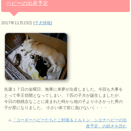
ベビーの出産予定
2017年11月23日
[
子犬情報
]
先週１７日の金曜日、無事に来夢が出産しました。今回も大事を
とって帝王切開となってしまい、７匹の子犬が誕生しましたが、
今日の朝残念なことに産まれた時から他の子より小さかった男の
子が星になりました。 小さい体で皆に負けないく・・・
「コーギーベビーたちとご対面＆ミルトン シエナベビーの出
産予定」の続きを読む