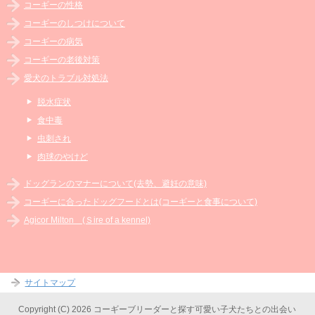
コーギーの性格
コーギーのしつけについて
コーギーの病気
コーギーの老後対策
愛犬のトラブル対処法
脱水症状
食中毒
虫刺され
肉球のやけど
ドッグランのマナーについて(去勢、避妊の意味)
コーギーに合ったドッグフードとは(コーギーと食事について)
Agicor Milton (Ｓire of a kennel)
サイトマップ
Copyright (C) 2026 コーギーブリーダーと探す可愛い子犬たちとの出会い