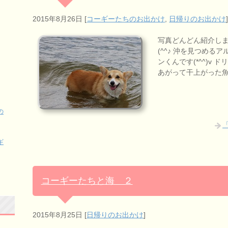
2015年8月26日
[
コーギーたちのお出かけ
,
日帰りのお出かけ
写真どんどん紹介します
(^^♪ 沖を見つめるアル
ンくんです(*^^)v
あがって干上がった
の
ギ
コーギーたちと海 ２
2015年8月25日
[
日帰りのお出かけ
]