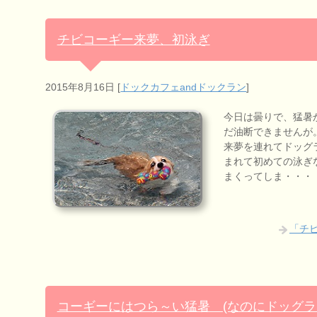
チビコーギー来夢、初泳ぎ
2015年8月16日
[
ドックカフェandドックラン
]
今日は曇りで、猛暑
だ油断できませんが
来夢を連れてドッグ
まれて初めての泳ぎ
まくってしま・・・
「チ
コーギーにはつら～い猛暑 (なのにドッグラ