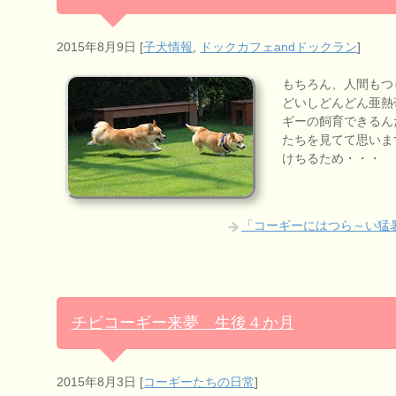
2015年8月9日
[
子犬情報
,
ドックカフェandドックラン
]
もちろん、人間もつ
どいしどんどん亜熱
ギーの飼育できるん
たちを見てて思いま
けちるため・・・
「コーギーにはつら～い猛暑
チビコーギー来夢 生後４か月
2015年8月3日
[
コーギーたちの日常
]