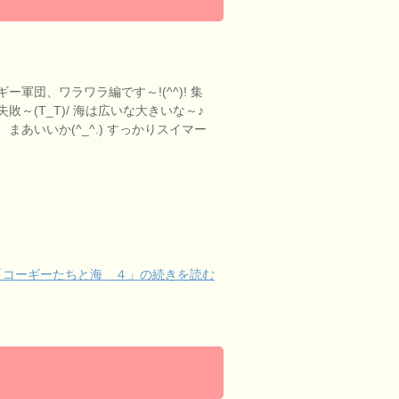
]
軍団、ワラワラ編です～!(^^)! 集
～(T_T)/ 海は広いな大きいな～♪
あいいか(^_^.) すっかりスイマー
「コーギーたちと海 ４」の続きを読む