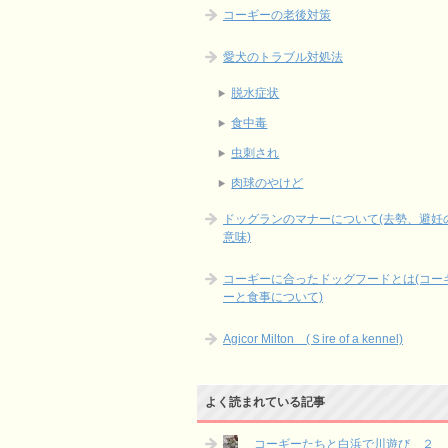
コーギーの老後対策
愛犬のトラブル対処法
脱水症状
食中毒
虫刺され
肉球のやけど
ドッグランのマナーについて(去勢、避妊
意味)
コーギーに合ったドッグフードとは(コー
ーと食事について)
Agicor Milton (Ｓire of a kennel)
よく読まれている記事
コーギーたちと白浜で川遊び ２