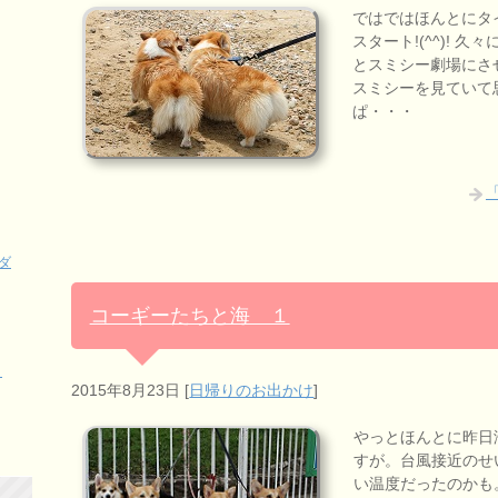
ではではほんとにタ
スタート!(^^)!
とスミシー劇場にさせ
スミシーを見ていて
ぱ・・・
ダ
コーギーたちと海 １
く
2015年8月23日
[
日帰りのお出かけ
]
やっとほんとに昨日
すが。台風接近のせ
い温度だったのかも