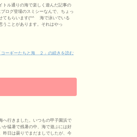
イトル通りの海で楽しく遊んだ記事の
 久々にブログ登場のスミシーなんで、ちょっ
てもらいます(^^ゞ 海で泳いでいる
思うことがあります。それはやっ
「コーギーたちと海 ２」の続きを読む
海へ行きました。いつもの甲子園浜で
いか猛暑で残暑の中、海で遊ぶには好
。昨日は曇りでまだましでしたが、今