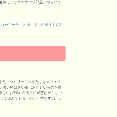
度越え。サウナのパソ部屋がつらいで
「コーギーたちと海 １」の続きを読む
またファミリードッグたちとカフェリ
^♪ 暑い時は飼い主はおいしいものを食
涼しいお部屋で(周りに迷惑かからない
もして遊んでもらうのが一番ですね。え