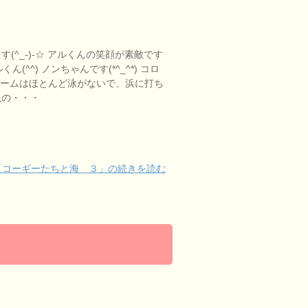
]
(^_-)-☆ アルくんの笑顔が素敵です
くん(^^) ノンちゃんです(*^_^*) コロ
 ドリームはほとんど泳がないで、浜に打ち
魚の・・・
「コーギーたちと海 ３」の続きを読む