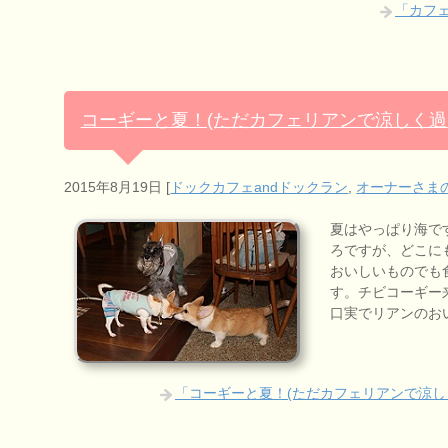
「カフ
コーギーと夏！(ただカフェリアンで涼しく過
2015年8月19日
[
ドックカフェandドックラン
,
オーナーさま
夏はやっぱり海で
ろですが、どこに
おいしいものでも
す。チビコーギー
口実でリアンのお
「コーギーと夏！(ただカフェリアンで涼し