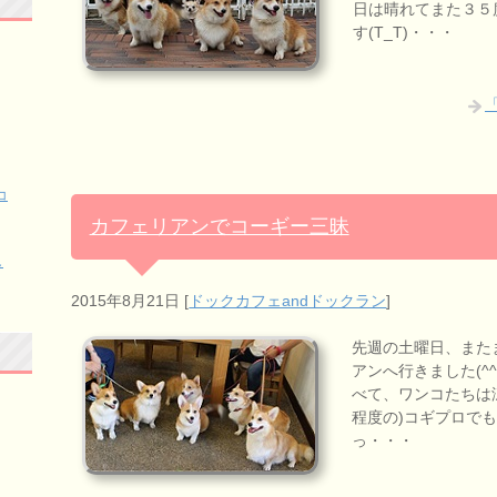
日は晴れてまた３５
す(T_T)・・・
コ
カフェリアンでコーギー三昧
し
2015年8月21日
[
ドックカフェandドックラン
]
先週の土曜日、また
アンへ行きました(^
べて、ワンコたちは
程度の)コギプロで
っ・・・