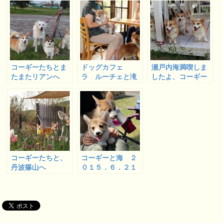
コーギーたちとま
ドッグカフェ
瀬戸内海満喫しま
たまたリアンへ
ラ ルーチェと滝
したよ、コーギー
畑ダム コーギー
たちと！
たちと川遊び
コーギーたちと、
コーギーと海 ２
丹波篠山へ
０１５．６．２１
甲子園浜 ２