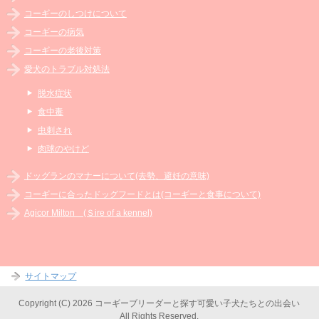
コーギーのしつけについて
コーギーの病気
コーギーの老後対策
愛犬のトラブル対処法
脱水症状
食中毒
虫刺され
肉球のやけど
ドッグランのマナーについて(去勢、避妊の意味)
コーギーに合ったドッグフードとは(コーギーと食事について)
Agicor Milton (Ｓire of a kennel)
サイトマップ
Copyright (C) 2026 コーギーブリーダーと探す可愛い子犬たちとの出会い
All Rights Reserved.