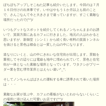
ぼちぼちアップしそこねた記事も紹介いたします。今回のは７月
１６日付けの出来事です。いやはやもう１か月以上も前のこと
で、さんごなんて今と大きさまで違っていますが、すごく素敵な
場所だったので(^^)/
いつもグットなスポットを紹介してくれるノンちゃんままのお誘
いで、箕面方面にあるカフェに行きました。地元の人はわかると
思いますが、新御堂（シンミ）から続く長い有料の箕面トンネル
を抜けると景色は都会とは一変した山の中になります。
道なりにいくと、山の中にきれいな住宅街が出現します。景観を
重視してその辺りには電線も地中に埋められていて、景色と住宅
街が一体となった素敵な場所となっています。ワタクシがブリー
ダー業を営む堺市某所とはえらい違い^_^;
そしてノンちゃんぱぱさんの運転する車に誘導されて着いた場所
は・・・
素敵なお家が並ぶ中、カフェの看板がないとわからないくらいこ
の場所に溶け込んだ可愛いお店です(^^)/