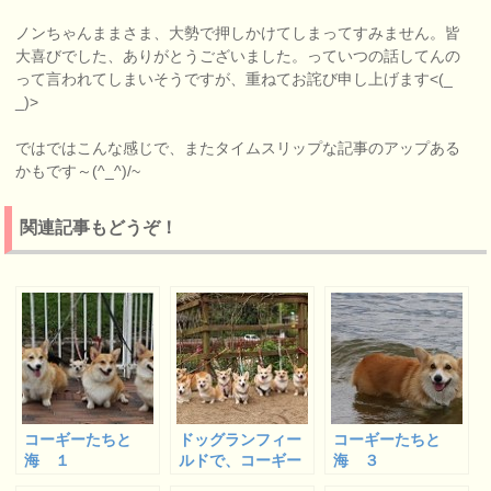
ノンちゃんままさま、大勢で押しかけてしまってすみません。皆
大喜びでした、ありがとうございました。っていつの話してんの
って言われてしまいそうですが、重ねてお詫び申し上げます<(_
_)>
ではではこんな感じで、またタイムスリップな記事のアップある
かもです～(^_^)/~
関連記事もどうぞ！
コーギーたちと
ドッグランフィー
コーギーたちと
海 １
ルドで、コーギー
海 ３
オフ会