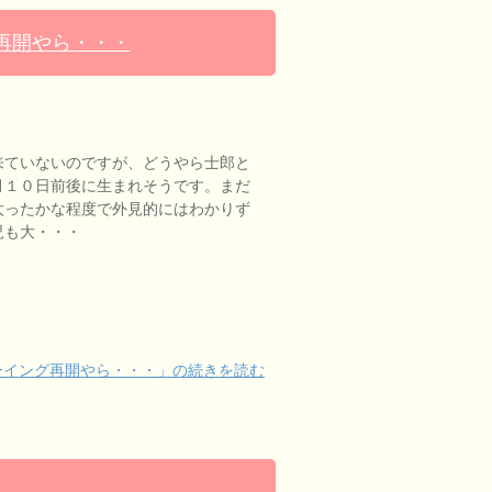
再開やら・・・
来ていないのですが、どうやら士郎と
月１０日前後に生まれそうです。まだ
太ったかな程度で外見的にはわかりず
児も大・・・
ーイング再開やら・・・」の続きを読む