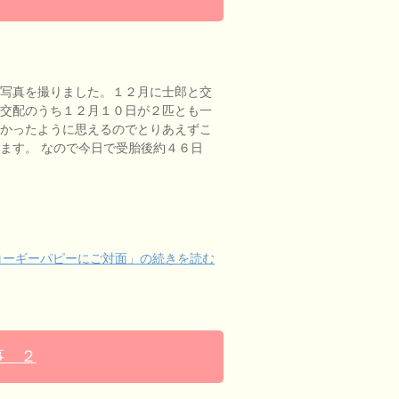
写真を撮りました。１２月に士郎と交
交配のうち１２月１０日が２匹とも一
かったように思えるのでとりあえずこ
ます。 なので今日で受胎後約４６日
コーギーパピーにご対面」の続きを読む
事 ２