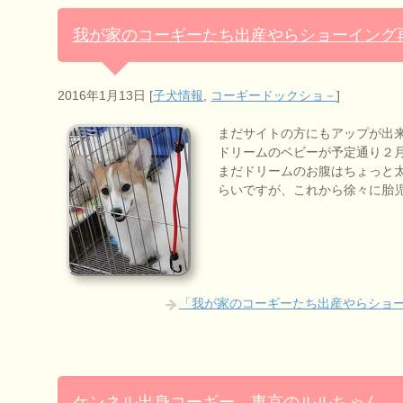
我が家のコーギーたち出産やらショーイング
2016年1月13日
[
子犬情報
,
コーギードックショ－
]
まだサイトの方にもアップが出
ドリームのベビーが予定通り２
まだドリームのお腹はちょっと
らいですが、これから徐々に胎
「我が家のコーギーたち出産やらショ
ケンネル出身コーギー 東京のルルちゃん