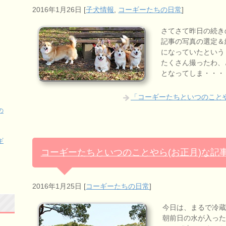
2016年1月26日
[
子犬情報
,
コーギーたちの日常
]
さてさて昨日の続き
記事の写真の選定＆
になっていたという
たくさん撮ったわ、
となってしま・・・
「コーギーたちといつのことや
の
ギ
コーギーたちといつのことやら(お正月)な記
2016年1月25日
[
コーギーたちの日常
]
今日は、まるで冷蔵
朝前日の水が入った