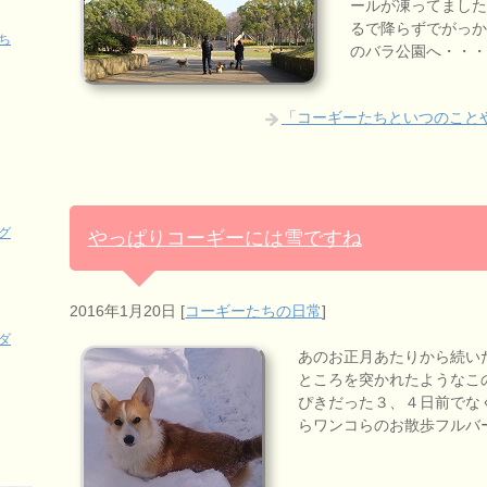
ールが凍ってました
るで降らずでがっか
ち
のバラ公園へ・・・
「コーギーたちといつのことや
グ
やっぱりコーギーには雪ですね
2016年1月20日
[
コーギーたちの日常
]
ダ
あのお正月あたりから続い
ところを突かれたようなこ
ぴきだった３、４日前でな
らワンコらのお散歩フルバ