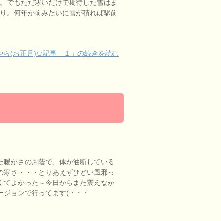
。でもただ寒いだけで期待した雪はま
り。何年か前みたいに雪が積れば駅前
ら(お正月)な記事 １」の続きを読む
た暖かさのお蔭で、体が油断している
の寒さ・・・とりあえずひどい風邪っ
くてよかった～今日からまた震えなが
ージョンで行ってます(・・・