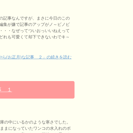
の記事なんですが、まさに今日のこの
編集が嫌で記事のアップがノ～ビノビ
・・・なぜってついおっいいねえって
どれも可愛くて却下できないわでキ～
ら(お正月)な記事 ２」の続きを読む
事 １
庫の中にいるかのような寒さでした。
ままになっていたワンコの水入れのボ