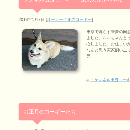
2016年1月7日
[
オーナーさまのコーギー
]
東京で暮らす来夢の同
ました。ルルちゃんと
心しました。お住まい
なあと思う実家飼い主で
元・・・
「ケンネル出身コー
お正月のコーギーたち