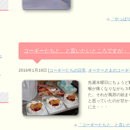
「やっぱ
コーギーたちと、と言いたいところですが・
コ
2016年1月18日
[
コーギーたちの日常
,
オーナーさまのコーギ
し
先週水曜日にちょうど
喉が痛くなりながら３
た。それが風邪の始ま
と思っていたのが甘か
に土・・・
「コーギーたちと、と言い