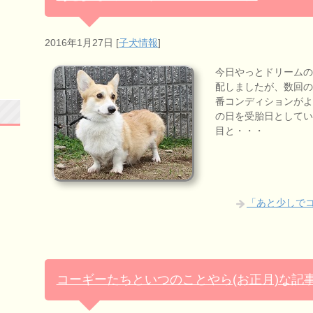
2016年1月27日
[
子犬情報
]
今日やっとドリームの
配しましたが、数回の
番コンディションがよ
の日を受胎日としてい
目と・・・
「あと少しで
コーギーたちといつのことやら(お正月)な記