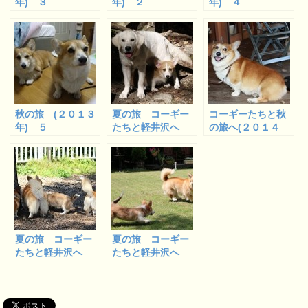
年) ３
年) ２
年) ４
秋の旅 (２０１３
夏の旅 コーギー
コーギーたちと秋
年) ５
たちと軽井沢へ
の旅へ(２０１４
５ (浅間大滝へ)
年) ３
夏の旅 コーギー
夏の旅 コーギー
たちと軽井沢へ
たちと軽井沢へ
４
６ (ペンションリ
ンデンバーグのラ
ン、朝の部)