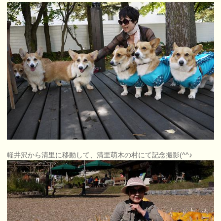
軽井沢から清里に移動して、清里萌木の村にて記念撮影(^^♪