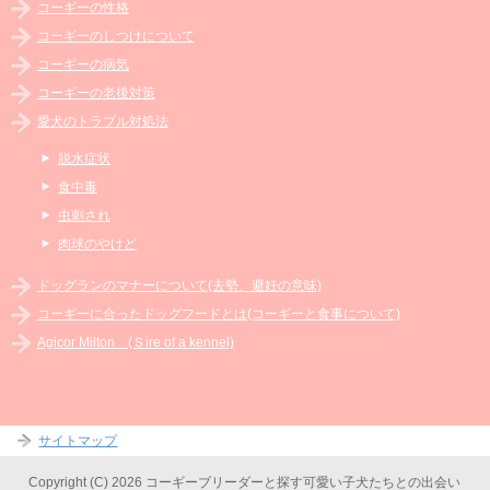
コーギーの性格
コーギーのしつけについて
コーギーの病気
コーギーの老後対策
愛犬のトラブル対処法
脱水症状
食中毒
虫刺され
肉球のやけど
ドッグランのマナーについて(去勢、避妊の意味)
コーギーに合ったドッグフードとは(コーギーと食事について)
Agicor Milton (Ｓire of a kennel)
サイトマップ
Copyright (C) 2026 コーギーブリーダーと探す可愛い子犬たちとの出会い