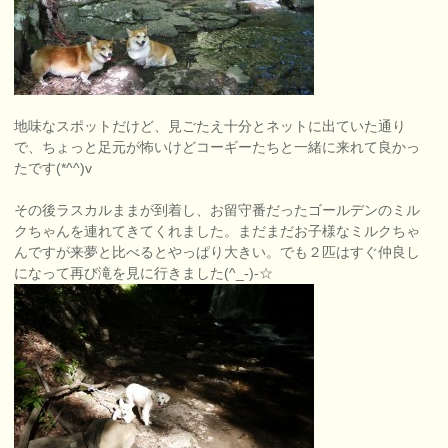
地味なスポットだけど、見ごたえ十分とネットに出ていた通り
で、ちょっと足元が怖いけどコーギーたちと一緒に来れて良かっ
たです(*^^)v
その後ラスカルままが到着し、お留守番だったゴールデンのミル
クちゃんを連れてきてくれました。まだまだお子様なミルクちゃ
んですが来夢と比べるとやっぱり大きい。でも２匹はすぐ仲良し
になって再び滝を見に行きました(^_-)-☆