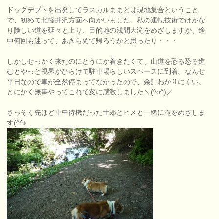
ドッグデプトを出発してラスカルままとは現地集合ということ
で、初めて北軽井沢方面へ向かいました。私の運転技術ではかな
り険しい道を延々と上り、目的地の浅間大滝をめざしますが、途
中何回も迷って、あきらめて帰ろうかと思ったり・・・
しかしせっかく来たのにどうにか着きたくて、山道を恐る恐る進
むとやっと視界がひらけて駐車場らしいスペースに到着。なんせ
平日なので車が全然停まってなかったので、余計わかりにくい。
とにかく無事やってこれて変に感激しました＼(^o^)／
さっそく先ほど車中待機だった士郎とヒメと一緒に滝をめざしま
す(^^♪