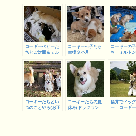
コーギーベビーた
コーギーっ子たち
コーギーの
ちとご対面＆ミル
生後３か月
ち ミルト
トン シエナベビ
ナっ子 我
ーの出産予定
の全員写真
ショット
コーギーたちとい
コーギーたちの夏
福井でドッ
つのことやら(お正
休み(ドッグラン
ー コーギ
月)な記事 ２
編)
ード審査