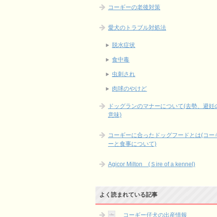
コーギーの老後対策
愛犬のトラブル対処法
脱水症状
食中毒
虫刺され
肉球のやけど
ドッグランのマナーについて(去勢、避妊
意味)
コーギーに合ったドッグフードとは(コー
ーと食事について)
Agicor Milton (Ｓire of a kennel)
よく読まれている記事
コーギー仔犬の出産情報