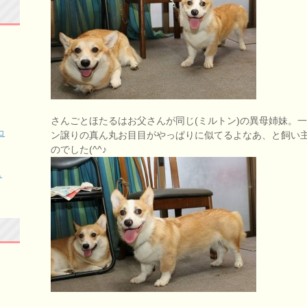
さんごとほたるはお父さんが同じ(ミルトン)の異母姉妹。
コ
ン譲りの真ん丸お目目がやっぱりに似てるよなあ、と飼い
のでした(^^♪
し