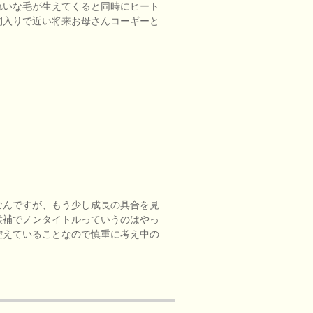
れいな毛が生えてくると同時にヒート
間入りで近い将来お母さんコーギーと
なんですが、もう少し成長の具合を見
候補でノンタイトルっていうのはやっ
控えていることなので慎重に考え中の