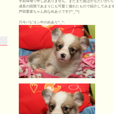
手前味噌で申し訳ありません。またまた親ばかもたいがい
成長の段階であまりにも可愛く撮れたもので紹介してみま
芦田愛菜ちゃん的なめありです(*^_^*)
只今パピヨン中のめあり^_^;