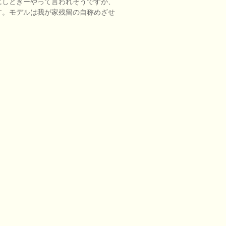
にしときーやって言われそうですが、
す。モデルは我が家残留の自称めざせ