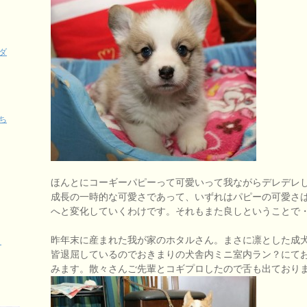
ダ
ち
ほんとにコーギーパピーって可愛いって我ながらデレデレ
成長の一時的な可愛さであって、いずれはパピーの可愛さ
へと変化していくわけです。それもまた良しということで
昨年末に産まれた我が家のホタルさん。まさに凛とした成
く
皆退屈しているのでおきまりの犬舎内ミニ室内ラン？にて
みます。散々さんご先輩とコギプロしたので舌も出ております