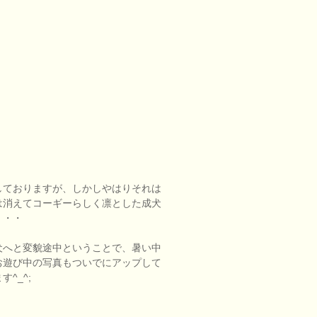
しておりますが、しかしやはりそれは
は消えてコーギーらしく凛とした成犬
・・・
犬へと変貌途中ということで、暑い中
お遊び中の写真もついでにアップして
^_^;