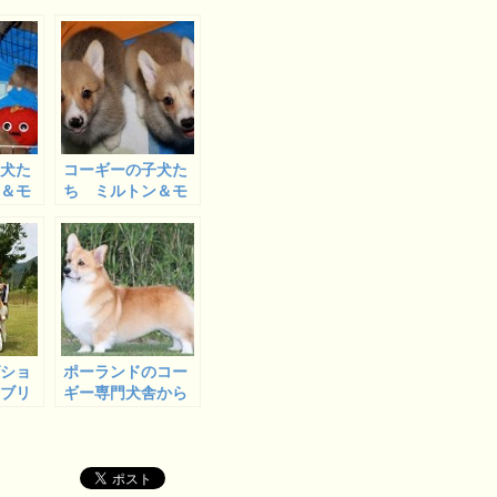
子犬た
コーギーの子犬た
ン＆モ
ち ミルトン＆モ
が家で
ナっ子巣立ってい
ラスト
きました
グショ
ポーランドのコー
ーブリ
ギー専門犬舎から
スタッドドッグ来
日する