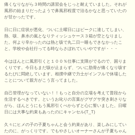
痛くなりながら３時間の講習会をじっと耐えていました。それが
風邪の始まりだったようで鼻風邪程度で治るかなと思っていたの
が甘かったです。
日に日に症状が悪化、ついに土曜日にはピークに達してしまい、
熱、咳、鼻水の嵐となりティッシュケース３箱が空となりまし
た。何より辛かったのは熱と咳で丸二日一睡もできなかったこ
と。学校や会社行ってる時ならさぼれていいやですが・・・
今はほんとに風邪引くと１００％仕事に支障がでるので、困りま
くりです。今日もまだ咳が止まらず、ついに肋骨が痛くなり咳す
るたびに悶絶しています。相撲中継で力士がインフルで休場した
ことについて親方がこう言ってました。
自己管理がなっていない！！もっと自分の立場を考えて普段から
生活するべきです。というお叱りの言葉がグザグサ突き刺さりな
がら、ほんとうにもう風邪引くべからずと心に誓いました。日曜
日には大事な約束もあったのにキャンセル(T_T)
久々にヒメの子の子夏ちゃんと会う約束があり、楽しみにしてい
たのに、がっくりです。でもやさしいオーナーさんが子夏ちゃん