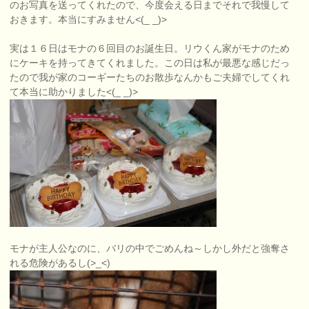
のお写真を送ってくれたので、今度会える日までそれで我慢して
おきます。本当にすみません<(_ _)>
実は１６日はモナの６回目のお誕生日。リウくん家がモナのため
にケーキを持ってきてくれました。この日は私が最悪な感じだっ
たので我が家のコーギーたちのお散歩なんかもご夫婦でしてくれ
て本当に助かりました<(_ _)>
モナが主人公なのに、バリの中でごめんね～しかし外だと強奪さ
れる危険があるし(>_<)