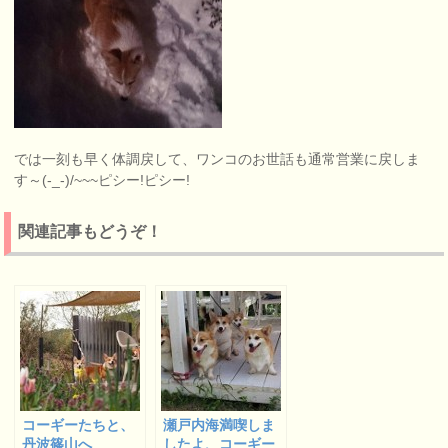
では一刻も早く体調戻して、ワンコのお世話も通常営業に戻しま
す～(-_-)/~~~ピシー!ピシー!
関連記事もどうぞ！
コーギーたちと、
瀬戸内海満喫しま
丹波篠山へ
したよ、コーギー