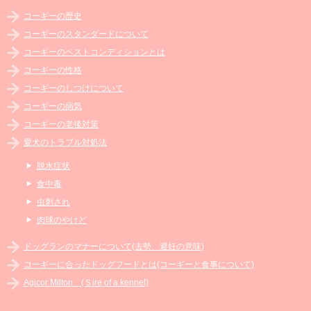
コーギーの歴史
コーギーのスタンダードについて
コーギーのベストコンディションとは
コーギーの性格
コーギーのしつけについて
コーギーの病気
コーギーの老後対策
愛犬のトラブル対処法
脱水症状
食中毒
虫刺され
肉球のやけど
ドッグランのマナーについて(去勢、避妊の意味)
コーギーに合ったドッグフードとは(コーギーと食事について)
Agicor Milton (Ｓire of a kennel)