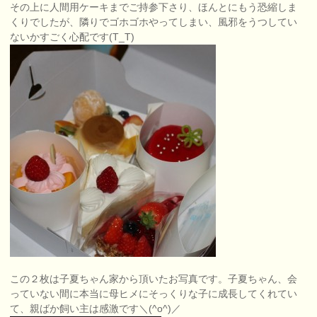
その上に人間用ケーキまでご持参下さり、ほんとにもう恐縮しま
くりでしたが、隣りでゴホゴホやってしまい、風邪をうつしてい
ないかすごく心配です(T_T)
この２枚は子夏ちゃん家から頂いたお写真です。子夏ちゃん、会
っていない間に本当に母ヒメにそっくりな子に成長してくれてい
て、親ばか飼い主は感激です＼(^o^)／