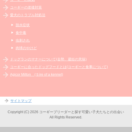
コーギーの老後対策
愛犬のトラブル対処法
脱水症状
食中毒
虫刺され
肉球のやけど
ドッグランのマナーについて(去勢、避妊の意味)
コーギーに合ったドッグフードとは(コーギーと食事について)
Agicor Milton (Ｓire of a kennel)
サイトマップ
Copyright (C) 2026 コーギーブリーダーと探す可愛い子犬たちとの出会い
All Rights Reserved.