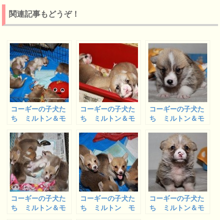
関連記事もどうぞ！
コーギーの子犬た
コーギーの子犬た
コーギーの子犬た
ち ミルトン＆モ
ち ミルトン＆モ
ち ミルトン＆モ
ナっ子 我が家で
ナ ベビー 生後
ナの子供たち フ
の全員写真ラスト
３週間経ちました
ランくん＆サンゴ
ショット
コーギーの子犬た
コーギーの子犬た
コーギーの子犬た
ち ミルトン＆モ
ち ミルトン モ
ち ミルトン＆モ
ナっ子 ちょっと
ナっ子＆士郎 エ
ナの子供たち チ