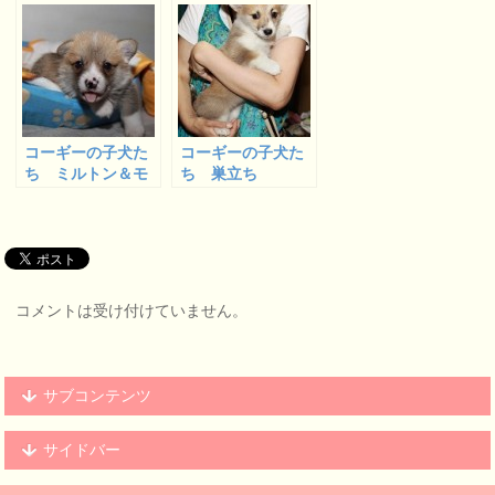
だけ動画です
リーっ子たち
ャブリーくん＆む
ぎくん
コーギーの子犬た
コーギーの子犬た
ち ミルトン＆モ
ち 巣立ち
ナの子供たち ラ
ムジーくん＆レオ
ナルドくん
コメントは受け付けていません。
サブコンテンツ
サイドバー