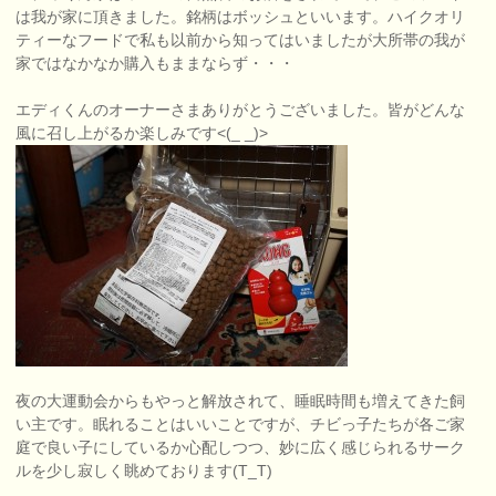
は我が家に頂きました。銘柄はボッシュといいます。ハイクオリ
ティーなフードで私も以前から知ってはいましたが大所帯の我が
家ではなかなか購入もままならず・・・
エディくんのオーナーさまありがとうございました。皆がどんな
風に召し上がるか楽しみです<(_ _)>
夜の大運動会からもやっと解放されて、睡眠時間も増えてきた飼
い主です。眠れることはいいことですが、チビっ子たちが各ご家
庭で良い子にしているか心配しつつ、妙に広く感じられるサーク
ルを少し寂しく眺めております(T_T)