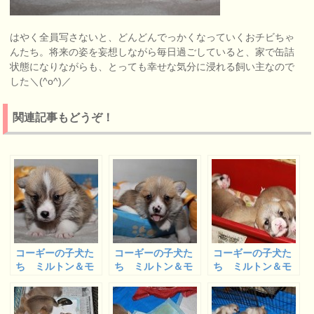
はやく全員写さないと、どんどんでっかくなっていくおチビちゃ
んたち。将来の姿を妄想しながら毎日過ごしていると、家で缶詰
状態になりながらも、とっても幸せな気分に浸れる飼い主なので
した＼(^o^)／
関連記事もどうぞ！
コーギーの子犬た
コーギーの子犬た
コーギーの子犬た
ち ミルトン＆モ
ち ミルトン＆モ
ち ミルトン＆モ
ナの子供たち フ
ナの子供たち ラ
ナ ベビー 生後
ランくん＆サンゴ
ムジーくん＆レオ
３週間経ちました
ナルドくん