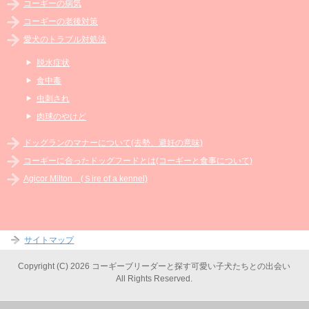
コーギーの病気
コーギーの老後対策
愛犬のトラブル対処法
脱水症状
食中毒
虫刺され
肉球のやけど
ドッグランのマナーについて(去勢、避妊の意味)
コーギーに合ったドッグフードとは(コーギーと食事について)
Agicor Milton (Ｓire of a kennel)
サイトマップ
Copyright (C) 2026 コーギーブリーダーと探す可愛い子犬たちとの出会い
All Rights Reserved.