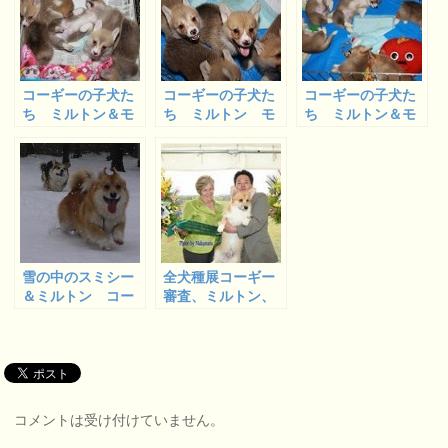
コーギーの子犬た
コーギーの子犬た
コーギーの子犬た
ち ミルトン＆モ
ち ミルトン モ
ち ミルトン＆モ
ナっ子 ちょっと
ナっ子＆士郎 エ
ナっ子 我が家で
だけ動画です
リーっ子たち
の全員写真ラスト
ショット
雪の中のスミシー
全犬種展コーギー
＆ミルトン コー
審査、ミルトン、
ギーたちの雪遊び
チャンピオン完成
コメントは受け付けていません。