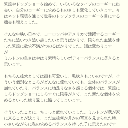
繁殖やドッグショーを始めて、いろいろなタイプのコーギーに出
会い、自分のコーギーに求めるものさしも変化していきます。今
はネット環境を通じて世界のトップクラスのコーギーを目にする
機会も増えました。
そんな中狭い日本で、ヨーロッパやアメリカで活躍するコーギー
たちに追いつき追い越したいと思うばかりで、限られた血液を使
った繁殖に欲求不満がつのるばかりでした。話は変わります
が・・・
ミルトンの良さはやはり素晴らしいボディーバランスに尽きると
思います。
もちろん雄犬としては顔も可愛いし、毛吹きもよいのですが、そ
ういう個別なところがどんなに優れていても、全体のバランスが
崩れていたり、バランスに物足りなさを感じる個体では、繁殖に
しろドッグショーにしろすぐに限界がきて、また新たな個体を求
めるといった繰り返しに陥ってしまいます。
そういったことに、ちょっと疲れていました。ミルトンが我が家
に来ることが決まり、まだ生後何か月かの写真を見せられた時、
小さいながらに私の求めるバランスを持った子に思えたのです