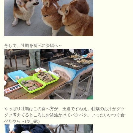
そして、牡蠣を食べに会場へ～
やっぱり牡蠣はこの食べ方が、王道ですねえ。牡蠣のお汁がグツ
グツ煮えてるところにお醤油かけてパクパク。いったいいつく食
べたやら～(＠_＠;)