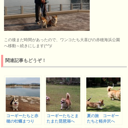
この後まだ時間があったので、ワンコたち大喜びの赤穂海浜公園
へ移動～続きにします(^^)/
関連記事もどうぞ！
コーギーたちと赤
コーギーたちとま
夏の旅 コーギー
穂の牡蠣まつり
たまた琵琶湖へ
たちと軽井沢へ
へ ２
１
６ (ペンションリ