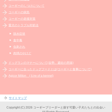
コーギーのしつけについて
コーギーの病気
コーギーの老後対策
愛犬のトラブル対処法
脱水症状
食中毒
虫刺され
肉球のやけど
ドッグランのマナーについて(去勢、避妊の意味)
コーギーに合ったドッグフードとは(コーギーと食事について)
Agicor Milton (Ｓire of a kennel)
サイトマップ
Copyright (C) 2026 コーギーブリーダーと探す可愛い子犬たちとの出会い