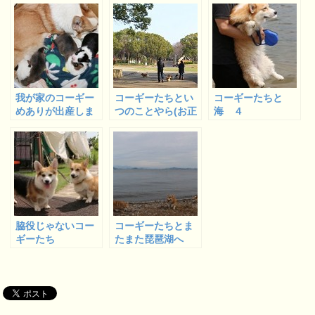
ンデンバーグのラ
ン、朝の部)
我が家のコーギー
コーギーたちとい
コーギーたちと
めありが出産しま
つのことやら(お正
海 ４
した １
月)な記事 １
脇役じゃないコー
コーギーたちとま
ギーたち
たまた琵琶湖へ
２