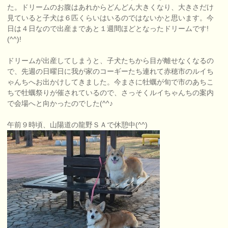
た。ドリームのお腹はあれからどんどん大きくなり、大きさだけ
見ていると子犬は６匹くらいはいるのではないかと思います。今
日は４日なので出産まであと１週間ほどとなったドリームです!
(^^)!
ドリームが出産してしまうと、子犬たちから目が離せなくなるの
で、先週の日曜日に我が家のコーギーたち連れて赤穂市のルイち
ゃんちへお出かけしてきました。今まさに牡蠣が旬で市のあちこ
ちで牡蠣祭りが催されているので、さっそくルイちゃんちの案内
で会場へと向かったのでした(^^♪
午前９時頃、山陽道の龍野ＳＡで休憩中(^^)