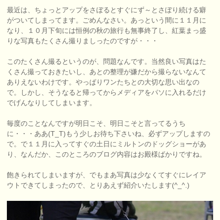
最近は、ちょっとアップをさぼるとすぐにず～とさぼり続ける癖
がついてしまってます。ごめんなさい。あっという間に１１月に
なり、１０月下旬には恒例の秋の旅行も無事終了し、紅葉まっ盛
りな写真もたくさん撮りましったのですが・・・
このたくさん撮るというのが、問題なんです。当然良い写真はた
くさん撮っておきたいし、あとの整理が嫌だから撮らないなんて
ありえないわけです。やっぱりワンたちとの大切な思い出なの
で。しかし、そうなると帰ってからメディアをパソに入れるだけ
でげんなりしてしまいます。
毎度のことなんですが明日こそ、明日こそと言ってるうち
に・・・ああ(T_T)もう少しお待ち下さいね、必ずアップしますの
で。で１１月に入ってすぐの土日にミルトンのドッグショーがあ
り、なんだか、このところのブログ内容はお殿様ばかりですね。
飽きられてしまいますが、でもまあ写真は少なくてすぐにレイア
ウトできてしまったので、とりあえず紹介いたします(^_^.)