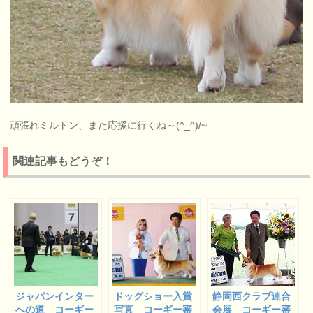
頑張れミルトン、また応援に行くね～(^_^)/~
関連記事もどうぞ！
ジャパンインター
ドッグショー入賞
静岡西クラブ連合
への道 コーギー
写真 コーギー審
会展 コーギー審