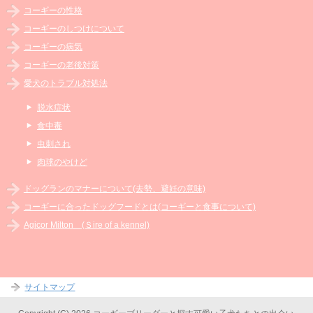
コーギーの性格
コーギーのしつけについて
コーギーの病気
コーギーの老後対策
愛犬のトラブル対処法
脱水症状
食中毒
虫刺され
肉球のやけど
ドッグランのマナーについて(去勢、避妊の意味)
コーギーに合ったドッグフードとは(コーギーと食事について)
Agicor Milton (Ｓire of a kennel)
サイトマップ