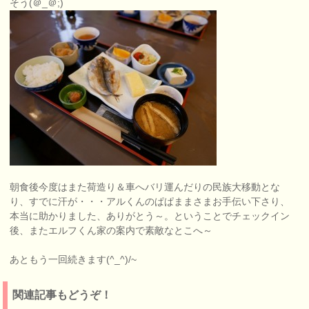
そう(＠_＠;)
朝食後今度はまた荷造り＆車へバリ運んだりの民族大移動とな
り、すでに汗が・・・アルくんのぱぱままさまお手伝い下さり、
本当に助かりました、ありがとう～。ということでチェックイン
後、またエルフくん家の案内で素敵なとこへ～
あともう一回続きます(^_^)/~
関連記事もどうぞ！