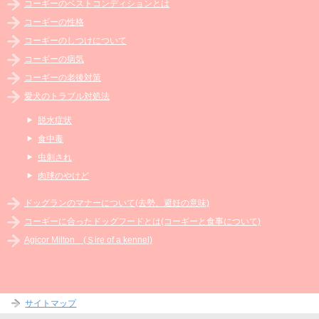
コーギーのベストコンディションとは
コーギーの性格
コーギーのしつけについて
コーギーの病気
コーギーの老後対策
愛犬のトラブル対処法
脱水症状
食中毒
虫刺され
肉球のやけど
ドッグランのマナーについて(去勢、避妊の意味)
コーギーに合ったドッグフードとは(コーギーと食事について)
Agicor Milton (Ｓire of a kennel)
サイトマップ