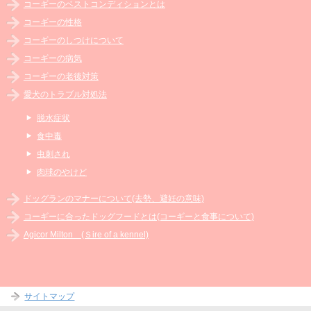
コーギーのベストコンディションとは
コーギーの性格
コーギーのしつけについて
コーギーの病気
コーギーの老後対策
愛犬のトラブル対処法
脱水症状
食中毒
虫刺され
肉球のやけど
ドッグランのマナーについて(去勢、避妊の意味)
コーギーに合ったドッグフードとは(コーギーと食事について)
Agicor Milton (Ｓire of a kennel)
サイトマップ