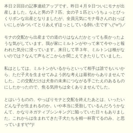
本日２回目の記事連続アップです。昨日４月９日ついにモナが出
産しました。なんと男の子７匹、女の子１匹というちょっとびっ
くりポンな出産となりましたが、全員元気にモナ母さんのおっぱ
いにしがみついてとりあえずほっとしている飼い主です＼(^o^)／
モナの交配から出産までの道のりはなんだかとっても長かったよ
うな気がしています。我が家にミルトンがやって来て今やっと報
われた気分に浸っています。来日して早３年、ミルトンは種がな
いのでは？なんて声もどこからか聞こえてきたりしていました。
私はとしては、ミルトンがいるからといって相手は誰でもいいか
ら、ただ子犬を生ませてみよう的な考えは最初からありませんで
した。この交配だけは犬舎の未来につながる手ごたえのあるもの
にしたかったので、焦る気持ちは全くありませんでした。
とはいうものの、やっぱりモナと交配を終えたあとは、いったい
どんな子が生まれるのか。いや本当に受胎しているんだろうかな
んて、かなりネガティブシンキングに陥っていた日々もありまし
た。これからは生まれてきた子犬たちを精一杯育てるのみ、と思
っています!(^^)!