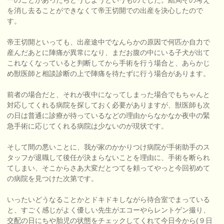
一のことがあったらどうしようというものでした。結局その考え
を消し去ることができなくて帝王切開での出産を決心したので
す。
帝王切開といっても、出産途中でなんらかの原因で何匹か自力で
産んだあとに陣痛が異常になり、まだお腹の中にいる子犬が出て
これなくなっていると判断してから手術を行う場合と、あらかじ
め獣医師と相談診断の上で陣痛を待たずに行う場合があります。
前者の場合だと、それが夜中になってしまった場合でもちゃんと
対応してくれる病院を探しておく必要がありますが、獣医師も次
の日は普通に診療が待っているなどの理由からなかなか夜中の緊
急手術に応じてくれる病院は少ないのが現状です。
そして間の悪いことに、我が家のかかりつけ病院が手術助手のス
タッフが退職して後任が決まらないことを理由に、手術を断られ
てしまい、そこからさあ大変だとつてを頼ってやっと今回初めて
の病院を見つけた次第です。
いったいどうなることかとドキドキしながら待合室でまっている
と、すごく感じがよく優しい先生がエコーやらレントゲン撮り、
交配の日にちや胎児の状態をチェックしてくれて今日今から(９日