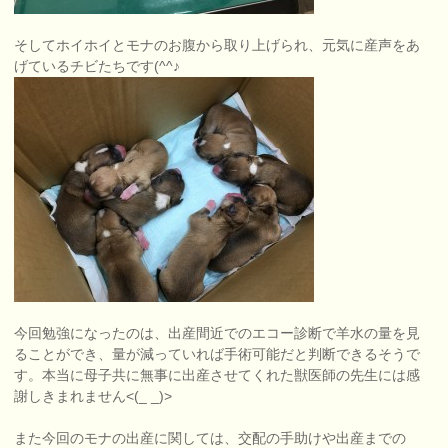
そしてホイホイとモナのお腹から取り上げられ、元気に産声をあ
げているチビたちです(^^♪
今回勉強になったのは、出産間近でのエコー診断で羊水の量を見
ることができ、量が減っていれば手術可能だと判断できるそうで
す。本当に母子共に無事に出産させてくれた獣医師の先生には感
謝しきまれません<(_ _)>
また今回のモナの出産に関しては、交配の手助けや出産までの