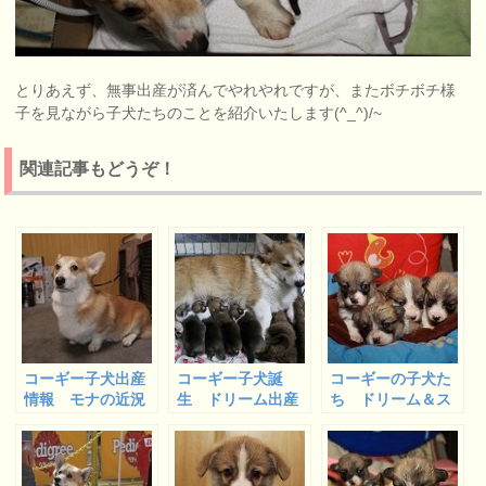
とりあえず、無事出産が済んでやれやれですが、またボチボチ様
子を見ながら子犬たちのことを紹介いたします(^_^)/~
関連記事もどうぞ！
コーギー子犬出産
コーギー子犬誕
コーギーの子犬た
情報 モナの近況
生 ドリーム出産
ち ドリーム＆ス
と生後５０日のイ
しました
ミシーベビー生後
ヴ
２０日になりまし
た(２０１５年)