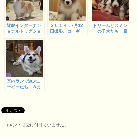
近畿インターナシ
２０１４．7月12
ドリームとスミシ
ョナルドッグショ
日撮影、コーギー
ーの子犬たち 目
ー(２０１５年)
の子犬たちドリー
が開いてきました
コーギー審査
ムベビー ４
室内ランで遊ぶコ
ーギーたち ８月
３０日のペットパ
ートナーズ
コメントは受け付けていません。