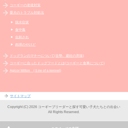
コーギーの老後対策
愛犬のトラブル対処法
脱水症状
食中毒
虫刺され
肉球のやけど
ドッグランのマナーについて(去勢、避妊の意味)
コーギーに合ったドッグフードとは(コーギーと食事について)
Agicor Milton (Ｓire of a kennel)
サイトマップ
Copyright (C) 2026 コーギーブリーダーと探す可愛い子犬たちとの出会い
All Rights Reserved.