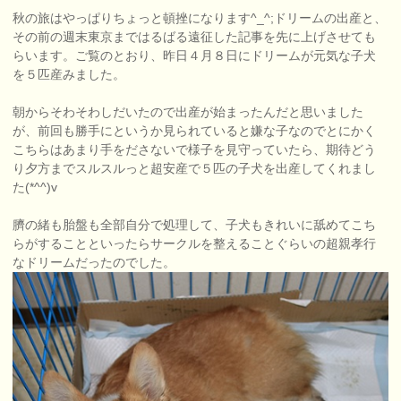
秋の旅はやっぱりちょっと頓挫になります^_^;ドリームの出産と、
その前の週末東京まではるばる遠征した記事を先に上げさせても
らいます。ご覧のとおり、昨日４月８日にドリームが元気な子犬
を５匹産みました。
朝からそわそわしだいたので出産が始まったんだと思いました
が、前回も勝手にというか見られていると嫌な子なのでとにかく
こちらはあまり手をださないで様子を見守っていたら、期待どう
り夕方までスルスルっと超安産で５匹の子犬を出産してくれまし
た(*^^)v
臍の緒も胎盤も全部自分で処理して、子犬もきれいに舐めてこち
らがすることといったらサークルを整えることぐらいの超親孝行
なドリームだったのでした。