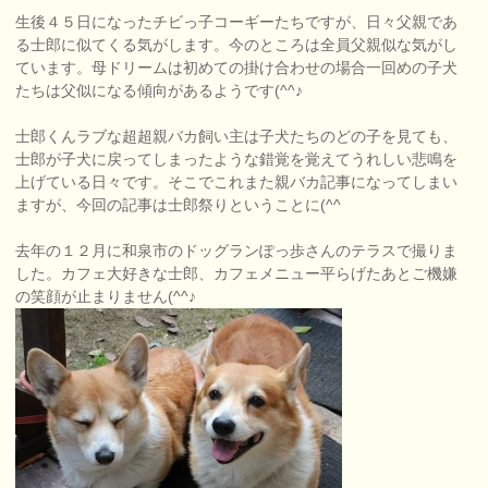
生後４５日になったチビっ子コーギーたちですが、日々父親であ
る士郎に似てくる気がします。今のところは全員父親似な気がし
ています。母ドリームは初めての掛け合わせの場合一回めの子犬
たちは父似になる傾向があるようです(^^♪
士郎くんラブな超超親バカ飼い主は子犬たちのどの子を見ても、
士郎が子犬に戻ってしまったような錯覚を覚えてうれしい悲鳴を
上げている日々です。そこでこれまた親バカ記事になってしまい
ますが、今回の記事は士郎祭りということに(^^ゞ
去年の１２月に和泉市のドッグランぽっ歩さんのテラスで撮りま
した。カフェ大好きな士郎、カフェメニュー平らげたあとご機嫌
の笑顔が止まりません(^^♪