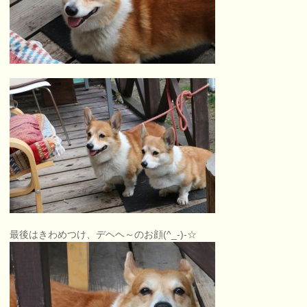
最後はきわめつけ、デヘヘ～のお顔(^_-)-☆