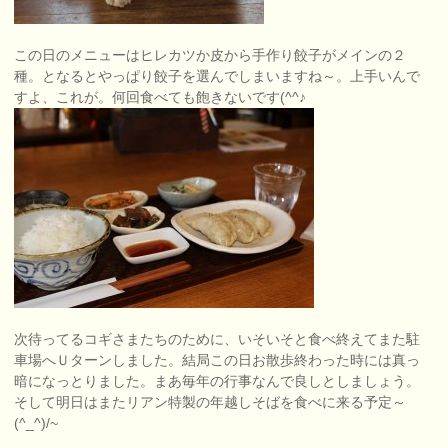
この日のメニューはヒレカツか皮から手作り餃子がメインの２
種。となるとやっぱり餃子を選んでしまいますね～。上手いんで
すよ、これが。何回食べても飽きないです(^^♪
次待ってるコギさまたちのために、いそいそと食べ終えてまた駐
車場へＵターンしました。結局この日お散歩終わった時には真っ
暗になっとりました。まあ毎年の行事なんで良しとしましょう。
そして明日はまたリアン特製の年越しそばを食べに来る予定～
(^_^)/~