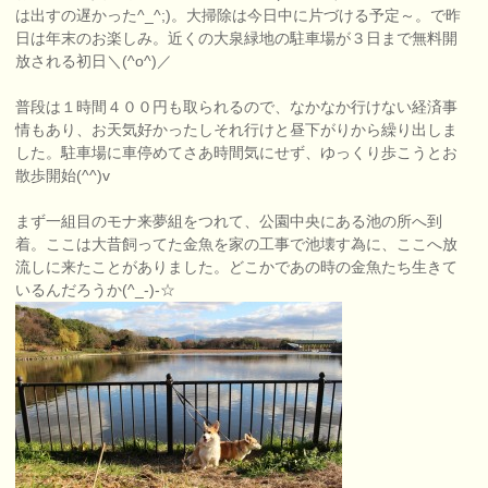
は出すの遅かった^_^;)。大掃除は今日中に片づける予定～。で昨
日は年末のお楽しみ。近くの大泉緑地の駐車場が３日まで無料開
放される初日＼(^o^)／
普段は１時間４００円も取られるので、なかなか行けない経済事
情もあり、お天気好かったしそれ行けと昼下がりから繰り出しま
した。駐車場に車停めてさあ時間気にせず、ゆっくり歩こうとお
散歩開始(^^)v
まず一組目のモナ来夢組をつれて、公園中央にある池の所へ到
着。ここは大昔飼ってた金魚を家の工事で池壊す為に、ここへ放
流しに来たことがありました。どこかであの時の金魚たち生きて
いるんだろうか(^_-)-☆