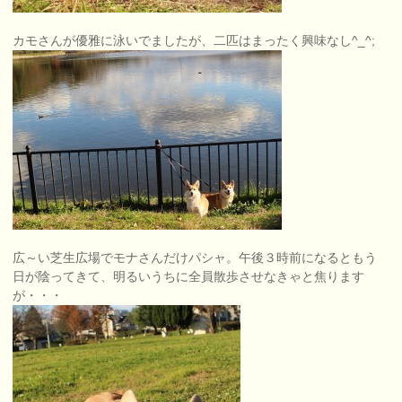
カモさんが優雅に泳いでましたが、二匹はまったく興味なし^_^;
広～い芝生広場でモナさんだけパシャ。午後３時前になるともう
日が陰ってきて、明るいうちに全員散歩させなきゃと焦ります
が・・・