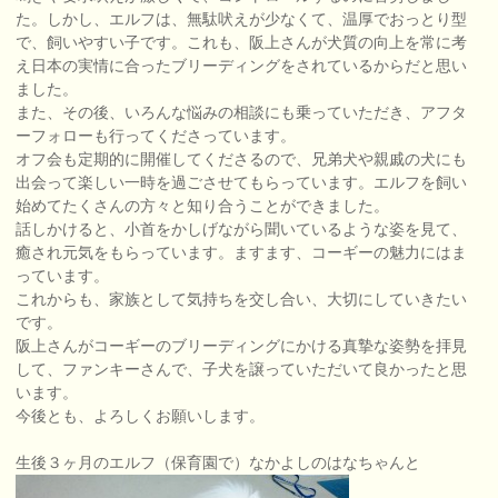
た。しかし、エルフは、無駄吠えが少なくて、温厚でおっとり型
で、飼いやすい子です。これも、阪上さんが犬質の向上を常に考
え日本の実情に合ったブリーディングをされているからだと思い
ました。
また、その後、いろんな悩みの相談にも乗っていただき、アフタ
ーフォローも行ってくださっています。
オフ会も定期的に開催してくださるので、兄弟犬や親戚の犬にも
出会って楽しい一時を過ごさせてもらっています。エルフを飼い
始めてたくさんの方々と知り合うことができました。
話しかけると、小首をかしげながら聞いているような姿を見て、
癒され元気をもらっています。ますます、コーギーの魅力にはま
っています。
これからも、家族として気持ちを交し合い、大切にしていきたい
です。
阪上さんがコーギーのブリーディングにかける真摯な姿勢を拝見
して、ファンキーさんで、子犬を譲っていただいて良かったと思
います。
今後とも、よろしくお願いします。
生後３ヶ月のエルフ（保育園で）なかよしのはなちゃんと