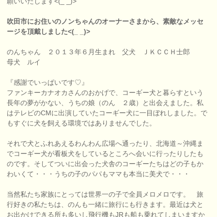
願いいたします<(_ _)>
吹田市にお住いのノンちゃんのオーナーさまから、素敵なメッセ
ージを頂戴しました<(_ _)>
のんちゃん ２０１３年６月生まれ 父犬 ＪＫＣＣＨ士郎
母犬 ルイ
『感謝でいっぱいです♡』
ファンキーカナオカさんのおかげで、コーギー犬と暮らすという
長年の夢がかない、うちの娘（のん ２歳）と出会えました。私
はテレビのCMに出演していたコーギー犬に一目ぼれしました。で
もすぐに犬を飼える環境ではありませんでした。
それで犬とふれあえるわんわん広場へ通ったり、北海道～沖縄ま
でコーギー犬が看板犬をしているところへ会いに行ったりしたも
のです。そしてついに出会った犬舎のコーギーたちはどの子もか
わいくて・・・うちの子のパパもママも本当に美犬で・・・
当然私たち家族にとっては世界一の子で全員メロメロです。 旅
行好きの私たちは、のんも一緒に旅行にも行きます。最近は犬と
お出かけできる所も多いし飛行機もJRも船も乗れてしまいますか