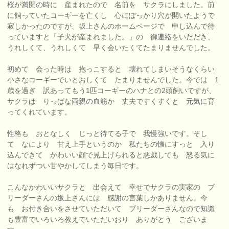
桜が満開の時に 産まれたので 名前を サクラにしました。前
に飼っていたコーギーを亡くし 心にぽっかり穴が開いたようで
寂しかったのですが、坂上さんのホームページで 申し込んで待
っていますと「子犬が産まれました。」の 御連絡をいただき、
うれしくて、うれしくて 早く会いたくてたまりませんでした。
初めて 会った時は 抱っこすると 壊れてしまいそうなくらい
小さなコーギーでいとおしくて たまりませんでした。今では 1
歳を過ぎ 訳あってもう1匹コーギーのハナとの2頭飼いですが、
サクラは りっぱな両親の血筋か 丈夫ですくすくと 元気に育
ってくれています。
性格も おとなしく じっと待てる子で 我慢強いです。そし
て なにより 甘え上手というのか 私たちの懐にすっと 入り
込んできて かわいい顔で見上げられると悪戯しても 怒る気に
はなれずつい甘やかしてしまう毎日です。
こんなかわいいサクラと 出会えて 幸せでサクラの実家の ブ
リーダーさんの坂上さんには 感謝の言葉しかありません。今
も お付き合いをさせていただいて ブリーダーさんなので知識
も豊富でいろいろ教えていただいおり ありがとう ございま