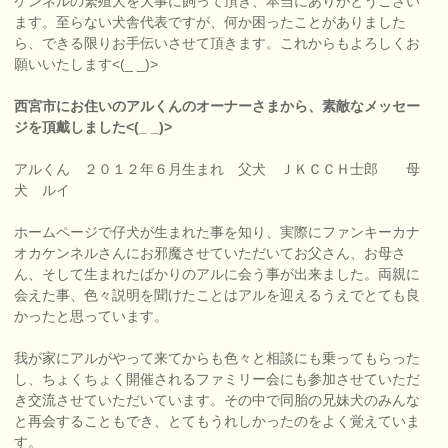
ケンネルの繁殖犬を大事に飼って頂き、本当にありがとうござい
ます。至らない犬舎代表ですが、何か困ったことがありました
ら、できる限りお手伝いさせて頂きます。これからもよろしくお
願いいたします<(_ _)>
西宮市にお住いのアルくんのオーナーさまから、素敵なメッセー
ジを頂戴しました<(_ _)>
アルくん ２０１２年６月生まれ 父犬 ＪＫＣＣＨ士郎 母
犬 ルイ
ホームページで仔犬が生まれた事を知り、実際にファンキーカナ
オカケンネルさんにお邪魔させていただいてお父さん、お母さ
ん、そして生まれたばかりのアルに会う事が出来ました。両親に
会えた事、色々説明を聞けたことはアルを迎えるうえでとても良
かったと思っています。
我が家にアルがやって来てからも色々と相談にも乗ってもらった
し、ちょくちょく開催されるファミリー会にも参加させていただ
き交流させていただいています。その中で同胎の兄妹犬のみんな
と再会することもでき、とてもうれしかったのをよく覚えていま
す。