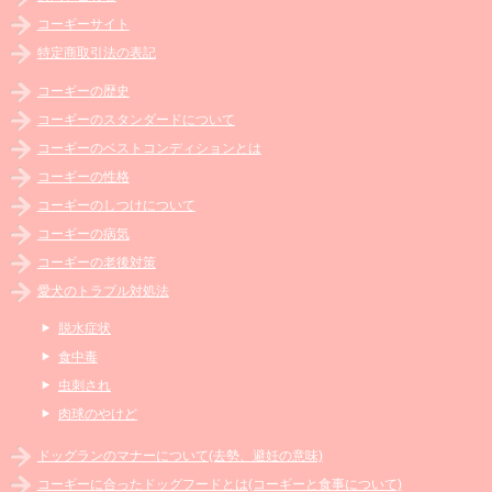
コーギーサイト
特定商取引法の表記
コーギーの歴史
コーギーのスタンダードについて
コーギーのベストコンディションとは
コーギーの性格
コーギーのしつけについて
コーギーの病気
コーギーの老後対策
愛犬のトラブル対処法
脱水症状
食中毒
虫刺され
肉球のやけど
ドッグランのマナーについて(去勢、避妊の意味)
コーギーに合ったドッグフードとは(コーギーと食事について)