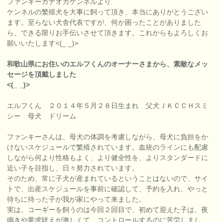
ファンキーカナオカケンネルより
ケンネルの繁殖犬を大事に飼って頂き、本当にありがとうござい
ます。至らない犬舎代表ですが、何か困ったことがありました
ら、できる限りお手伝いさせて頂きます。これからもよろしくお
願いいたします<(_ _)>
和歌山県にお住いのエルフくんのオーナーさまから、素敵なメッ
セージを頂戴しました
<(_ _)>
エルフくん ２０１４年５月２８日生まれ 父犬ＪＫＣＣＨスミ
シー 母犬 ドリーム
ファンキーさんは、母犬の体調を考慮しながら、母犬に負担をか
けないスケジュールで繁殖されています。血統のラインにも配慮
しながら何より性格もよく、より健全性を、よりスタンダードに
近い子を目指し、日々努力されています。
そのため、常に子犬が産まれているということはないので、サイ
トで、出産スケジュールを事前に確認して、予約を入れ、やっと
待ちに待った子が我が家にやって来ました。
実は、コーギーを飼うのは今回２回目で、初めて迎えた子は、夜
鳴きや要求吠えが激しくて、コントロールするのに苦労しまし