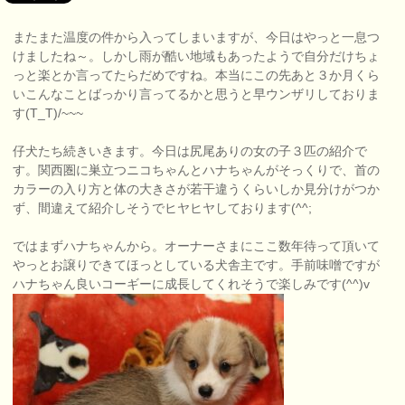
またまた温度の件から入ってしまいますが、今日はやっと一息つ
けましたね～。しかし雨が酷い地域もあったようで自分だけちょ
っと楽とか言ってたらだめですね。本当にこの先あと３か月くら
いこんなことばっかり言ってるかと思うと早ウンザリしておりま
す(T_T)/~~~
仔犬たち続きいきます。今日は尻尾ありの女の子３匹の紹介で
す。関西圏に巣立つニコちゃんとハナちゃんがそっくりで、首の
カラーの入り方と体の大きさが若干違うくらいしか見分けがつか
ず、間違えて紹介しそうでヒヤヒヤしております(^^;
ではまずハナちゃんから。オーナーさまにここ数年待って頂いて
やっとお譲りできてほっとしている犬舎主です。手前味噌ですが
ハナちゃん良いコーギーに成長してくれそうで楽しみです(^^)v