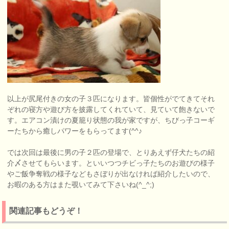
以上が尻尾付きの女の子３匹になります。皆個性がでてきてそれ
ぞれの寝方や遊び方を披露してくれていて、見ていて飽きないで
す。エアコン漬けの夏籠り状態の我が家ですが、ちびっ子コーギ
ーたちから癒しパワーをもらってます(^^♪
では次回は最後に男の子２匹の登場で、とりあえず仔犬たちの紹
介〆させてもらいます。といいつつチビっ子たちのお遊びの様子
やご飯争奪戦の様子などもさぼりが出なければ紹介したいので、
お暇のある方はまた覗いてみて下さいね(^_^;)
関連記事もどうぞ！