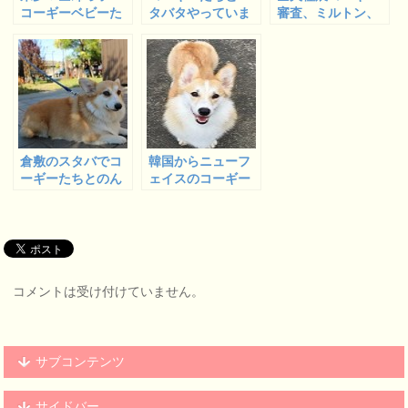
コーギーベビーた
タバタやっていま
審査、ミルトン、
ちの巣立ち
す
チャンピオン完成
倉敷のスタバでコ
韓国からニューフ
ーギーたちとのん
ェイスのコーギー
びり
がやってきました
コメントは受け付けていません。
サブコンテンツ
サイドバー