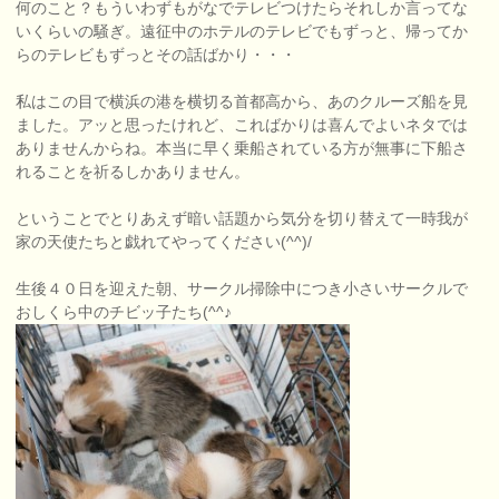
何のこと？もういわずもがなでテレビつけたらそれしか言ってな
いくらいの騒ぎ。遠征中のホテルのテレビでもずっと、帰ってか
らのテレビもずっとその話ばかり・・・
私はこの目で横浜の港を横切る首都高から、あのクルーズ船を見
ました。アッと思ったけれど、こればかりは喜んでよいネタでは
ありませんからね。本当に早く乗船されている方が無事に下船さ
れることを祈るしかありません。
ということでとりあえず暗い話題から気分を切り替えて一時我が
家の天使たちと戯れてやってください(^^)/
生後４０日を迎えた朝、サークル掃除中につき小さいサークルで
おしくら中のチビッ子たち(^^♪