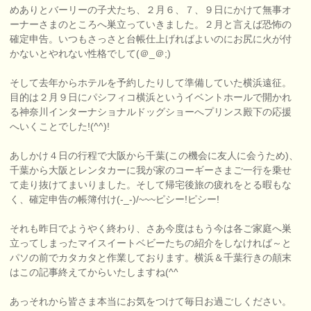
めありとバーリーの子犬たち、２月６、７、９日にかけて無事オ
ーナーさまのところへ巣立っていきました。２月と言えば恐怖の
確定申告。いつもさっさと台帳仕上げればよいのにお尻に火が付
かないとやれない性格でして(＠_＠;)
そして去年からホテルを予約したりして準備していた横浜遠征。
目的は２月９日にパシフィコ横浜というイベントホールで開かれ
る神奈川インターナショナルドッグショーへプリンス殿下の応援
へいくことでした!(^^)!
あしかけ４日の行程で大阪から千葉(この機会に友人に会うため)、
千葉から大阪とレンタカーに我が家のコーギーさまご一行を乗せ
て走り抜けてまいりました。そして帰宅後旅の疲れをとる暇もな
く、確定申告の帳簿付け(-_-)/~~~ピシー!ピシー!
それも昨日でようやく終わり、さあ今度はもう今は各ご家庭へ巣
立ってしまったマイスイートベビーたちの紹介をしなければ～と
パソの前でカタカタと作業しております。横浜＆千葉行きの顛末
はこの記事終えてからいたしますね(^^ゞ
あっそれから皆さま本当にお気をつけて毎日お過ごしください。