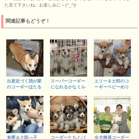
た見て下さいね、お楽しみに～(^_^)/
関連記事もどうぞ！
出産近づく我が家
スーパーコーギー
エリー＆士郎のコ
のコーギーほたる
になれるかなミル
ーギーベビーめり
＆連休中のレナさ
トンシエナっ子た
ーちゃんレイくん
んフォト
ち
巣立ちました
来夢＆士郎っ子
コーギーたちとバ
全犬種展コーギー