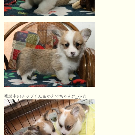
密談中のチップくん＆かえでちゃん(^_-)-☆