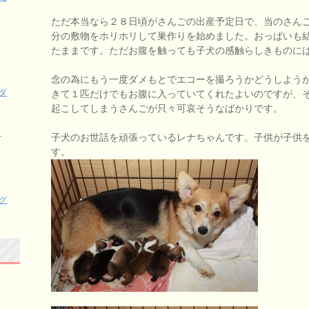
ただ本当なら２８日頃がさんごの出産予定日で、当のさん
分の敷物をホリホリして巣作りを始めました。おっぱいも
たままです。ただお腹を触っても子犬の感触らしきものに
念の為にもう一度ダメもとでエコーを撮ろうかどうしよう
ダ
きて１匹だけでもお腹に入っていてくれたよいのですが、
起こしてしまうさんごが只々可哀そうなばかりです。
、
子犬のお世話を頑張っているレナちゃんです。子供が子供
す。
グ