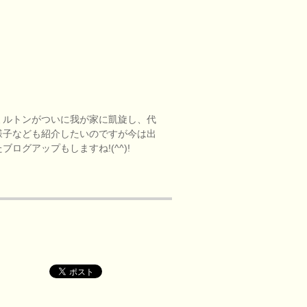
ミルトンがついに我が家に凱旋し、代
様子なども紹介したいのですが今は出
グアップもしますね!(^^)!