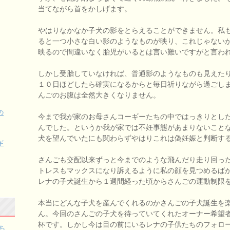
当てながら首をかしげます。
やはりなかなか子犬の影をとらえることができません。私
ると一つ小さな白い影のようなものが映り、これじゃない
映るので間違いなく胎児がいるとは言い難いですがと言わ
しかし受胎していなければ、普通影のようなものも見えた
１０日ほどしたら確実になるからと毎日祈りながら過ごし
んごのお腹は全然大きくなりません。
の
今まで我が家のお母さんコーギーたちの中ではっきりとし
んでした。というか我が家では不妊事態があまりないこと
犬を望んでいたにも関わらずやはりこれは偽妊娠と判断す
ギ
さんごも交配以来ずっと今までのような飛んだり走り回っ
トレスもマックスになり訴えるように私の顔を見つめるば
レナの子犬誕生から１週間経った頃からさんごの運動制限
本当にどんな子犬を産んでくれるのかさんごの子犬誕生を
ん。今回のさんごの子犬を待っていてくれたオーナー希望
杯です。しかし今は目の前にいるレナの子供たちのフォロ
ち