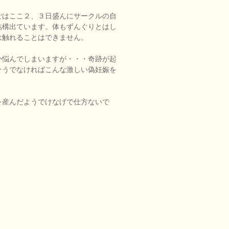
ごはここ２、３日盛んにサークルの自
結構出ています。体もずんぐりとはし
は触れることはできません。
か悩んでしまいますが・・・奇跡が起
そうでなければこんな激しい偽妊娠を
を産んだようでけなげで仕方ないで