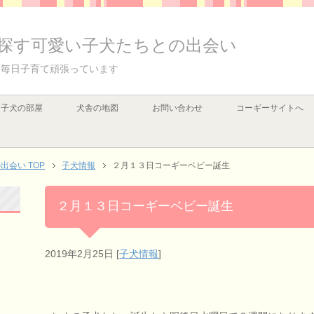
探す可愛い子犬たちとの出会い
て毎日子育て頑張っています
子犬の部屋
犬舎の地図
お問い合わせ
コーギーサイトへ
会い TOP
子犬情報
２月１３日コーギーベビー誕生
２月１３日コーギーベビー誕生
2019年2月25日
[
子犬情報
]