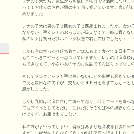
レナの子犬たち、誕生から明後日水曜日で２週間になりま
っ！！お叱りのお声が頭の中で鳴り響いています。言い訳
ありました。
レナの子犬は男の子３匹女の子２匹産まれましたが、女の
なかなか上手くレナのおっぱいが吸えなくて一時は育たな
産のレナは初日だけパニック状態で右往左往でしたが・・
しかし今はすっかり落ち着きごはんもよく食べて１日中子
もここへきてやっと一息つけていますが、レナの出産直後
もできなくて、小さい女の子のお世話でてんぱりっぱなしの毎日(
そしてブログアップも手に着かないほどの事態も起きてい
であと数日なのですが。交配から４５日を過ぎてもちっと
感がしました。
しかし乳腺は出産に向けて張っており、吐くフードを食べ
てもプイっとしてるだけ。これだけそろえば私の経験から
けですが、お腹は出てこない。
私の方がまいってしまい、普段はあまり超音波をお腹に当
すが、心配が納まらなくて近くの動物病院へ行きました。