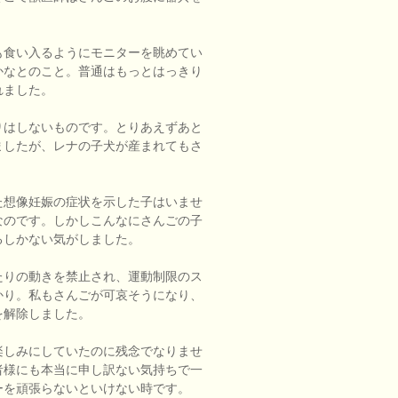
も食い入るようにモニターを眺めてい
かなとのこと。普通はもっとはっきり
れました。
りはしないものです。とりあえずあと
ましたが、レナの子犬が産まれてもさ
た想像妊娠の症状を示した子はいませ
なのです。しかしこんなにさんごの子
るしかない気がしました。
たりの動きを禁止され、運動制限のス
かり。私もさんごが可哀そうになり、
を解除しました。
楽しみにしていたのに残念でなりませ
者様にも本当に申し訳ない気持ちで一
ーを頑張らないといけない時です。