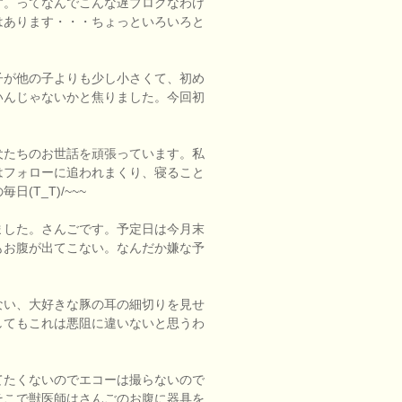
す。ってなんでこんな遅ブログなわけ
はあります・・・ちょっといろいろと
子が他の子よりも少し小さくて、初め
いんじゃないかと焦りました。今回初
・
犬たちのお世話を頑張っています。私
はフォローに追われまくり、寝ること
T_T)/~~~
ました。さんごです。予定日は今月末
もお腹が出てこない。なんだか嫌な予
ない、大好きな豚の耳の細切りを見せ
してもこれは悪阻に違いないと思うわ
てたくないのでエコーは撮らないので
そこで獣医師はさんごのお腹に器具を