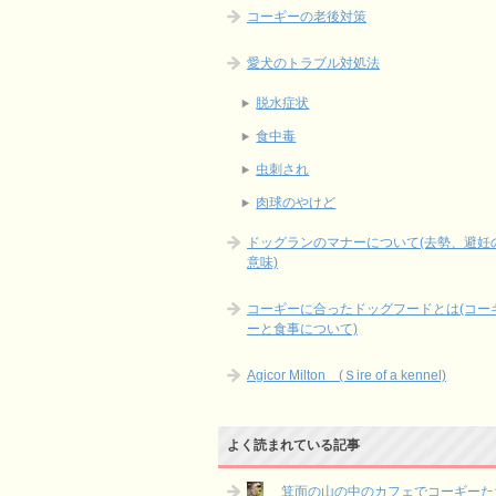
コーギーの老後対策
愛犬のトラブル対処法
脱水症状
食中毒
虫刺され
肉球のやけど
ドッグランのマナーについて(去勢、避妊
意味)
コーギーに合ったドッグフードとは(コー
ーと食事について)
Agicor Milton (Ｓire of a kennel)
よく読まれている記事
箕面の山の中のカフェでコーギーた