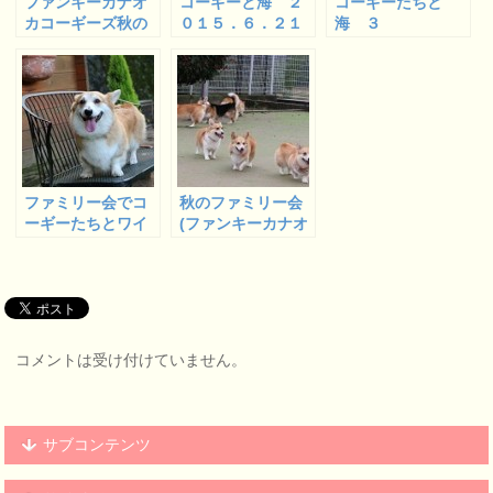
ファンキーカナオ
コーギーと海 ２
コーギーたちと
カコーギーズ秋の
０１５．６．２１
海 ３
ファミリー会 ２
甲子園浜 １
ファミリー会でコ
秋のファミリー会
ーギーたちとワイ
(ファンキーカナオ
ワイ ３
カ コーギーズの
集い) １
コメントは受け付けていません。
サブコンテンツ