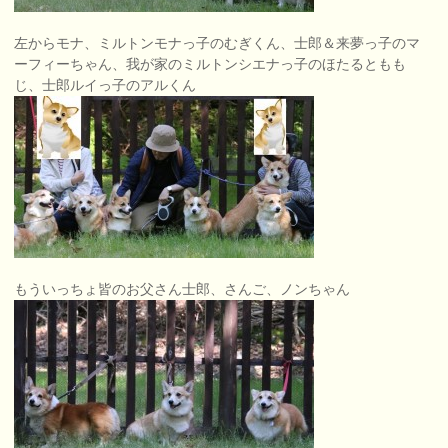
左からモナ、ミルトンモナっ子のむぎくん、士郎＆来夢っ子のマ
ーフィーちゃん、我が家のミルトンシエナっ子のほたるともも
じ、士郎ルイっ子のアルくん
もういっちょ皆のお父さん士郎、さんご、ノンちゃん