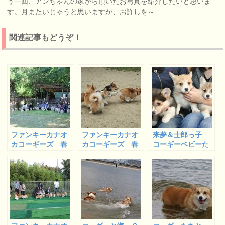
う一回、アンちゃんの家から頂いたお写真を紹介したいと思いま
す。月またいじゃうと思いますが、お許しを～
関連記事もどうぞ！
ファンキーカナオ
ファンキーカナオ
来夢＆士郎っ子
カコーギーズ 春
カコーギーズ 春
コーギーベビーた
のファミリー会
のファミリー会
ちの巣立ち
２０１８ １
２０１８ ３