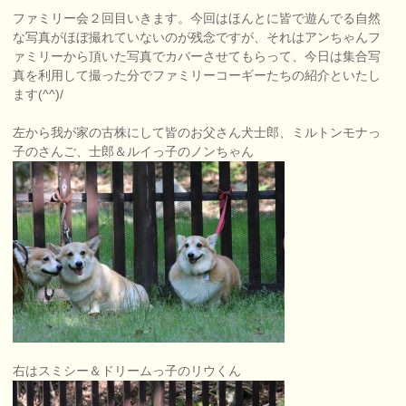
ファミリー会２回目いきます。今回はほんとに皆で遊んでる自然
な写真がほぼ撮れていないのが残念ですが、それはアンちゃんフ
ァミリーから頂いた写真でカバーさせてもらって、今日は集合写
真を利用して撮った分でファミリーコーギーたちの紹介といたし
ます(^^)/
左から我が家の古株にして皆のお父さん犬士郎、ミルトンモナっ
子のさんご、士郎＆ルイっ子のノンちゃん
右はスミシー＆ドリームっ子のリウくん