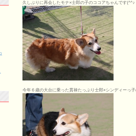
久しぶりに再会したモナ×士郎の子のココアちゃんです(^^♪
コ
し
今年６歳の大台に乗った貫禄たっぷり士郎×シンディーっ子の