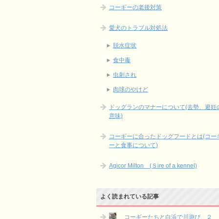
コーギーの老後対策
愛犬のトラブル対処法
脱水症状
食中毒
虫刺され
肉球のやけど
ドッグランのマナーについて(去勢、避妊
意味)
コーギーに合ったドッグフードとは(コー
ーと食事について)
Agicor Milton (Ｓire of a kennel)
よく読まれている記事
コーギーたちと白浜で川遊び ２