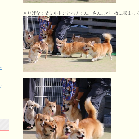
さりげなく父ミルトンとハチくん、さんごが一枚に収まってま
の
ギ