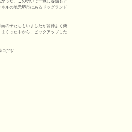
良かった。この勢いで一気に春編もア
ンネルの地元堺市にあるドッグランド
対面の子たちもいましたが皆仲よく楽
りまくった中から、ピックアップした
^^)/