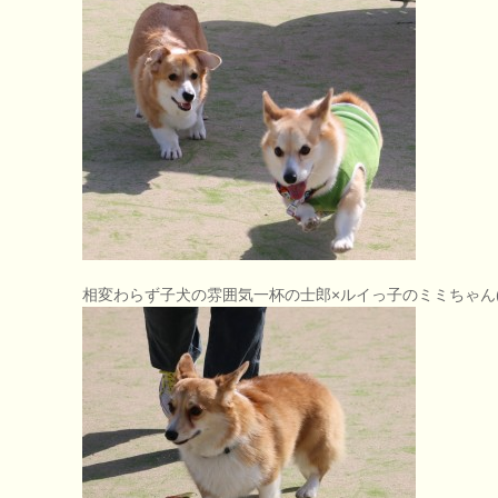
相変わらず子犬の雰囲気一杯の士郎×ルイっ子のミミちゃん(^