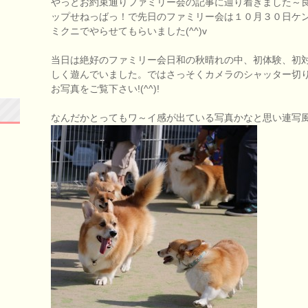
やっとお約束通りファミリー会の記事に辿り着きました～
ップせねっばっ！で先日のファミリー会は１０月３０日ケ
ミクニでやらせてもらいました(^^)v
当日は絶好のファミリー会日和の秋晴れの中、初体験、初
しく遊んでいました。ではさっそくカメラのシャッター切
お写真をご覧下さい!(^^)!
なんだかとってもワ～イ感が出ている写真かなと思い連写風に(