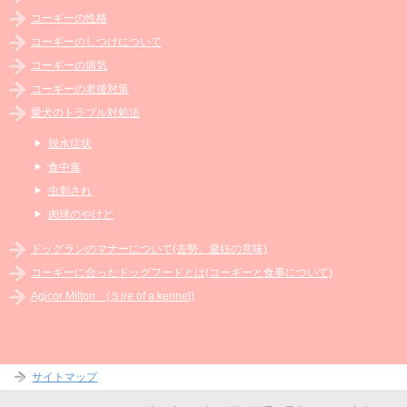
コーギーの性格
コーギーのしつけについて
コーギーの病気
コーギーの老後対策
愛犬のトラブル対処法
脱水症状
食中毒
虫刺され
肉球のやけど
ドッグランのマナーについて(去勢、避妊の意味)
コーギーに合ったドッグフードとは(コーギーと食事について)
Agicor Milton (Ｓire of a kennel)
サイトマップ