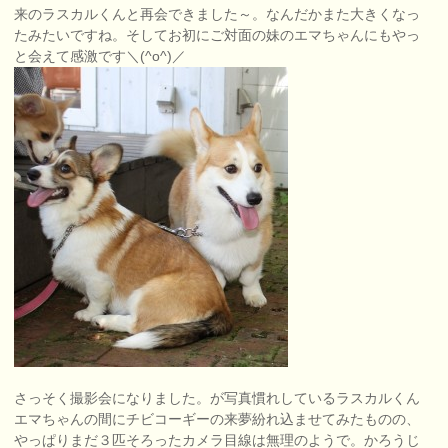
来のラスカルくんと再会できました～。なんだかまた大きくなっ
たみたいですね。そしてお初にご対面の妹のエマちゃんにもやっ
と会えて感激です＼(^o^)／
さっそく撮影会になりました。が写真慣れしているラスカルくん
エマちゃんの間にチビコーギーの来夢紛れ込ませてみたものの、
やっぱりまだ３匹そろったカメラ目線は無理のようで。かろうじ