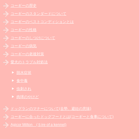
コーギーの歴史
コーギーのスタンダードについて
コーギーのベストコンディションとは
コーギーの性格
コーギーのしつけについて
コーギーの病気
コーギーの老後対策
愛犬のトラブル対処法
脱水症状
食中毒
虫刺され
肉球のやけど
ドッグランのマナーについて(去勢、避妊の意味)
コーギーに合ったドッグフードとは(コーギーと食事について)
Agicor Milton (Ｓire of a kennel)