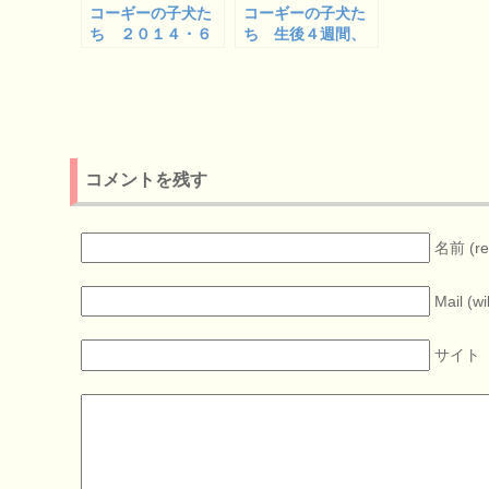
コーギーの子犬た
コーギーの子犬た
ち ２０１４・６
ち 生後４週間、
月２３日撮影のド
スミシー＆モナベ
リームベビー
ビー
コメントを残す
名前 (re
Mail (wi
サイト