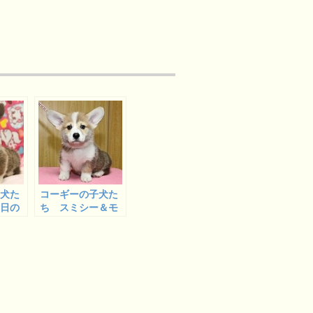
子犬た
コーギーの子犬た
３日の
ち スミシー＆モ
モナベ
ナベビー明日巣立
ち