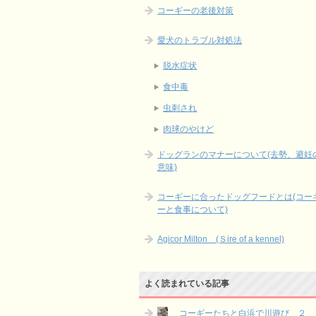
コーギーの老後対策
愛犬のトラブル対処法
脱水症状
食中毒
虫刺され
肉球のやけど
ドッグランのマナーについて(去勢、避妊
意味)
コーギーに合ったドッグフードとは(コー
ーと食事について)
Agicor Milton (Ｓire of a kennel)
よく読まれている記事
コーギーたちと白浜で川遊び ２