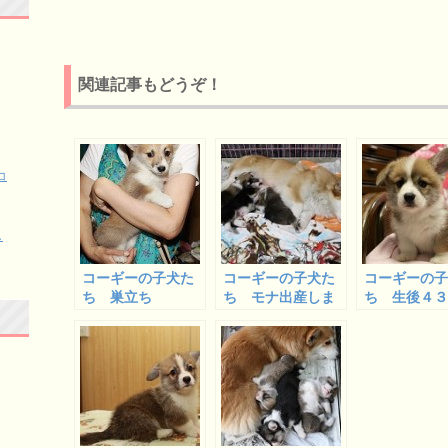
関連記事もどうぞ！
コ
し
コーギーの子犬た
コーギーの子犬た
コーギーの
ち 巣立ち
ち モナ出産しま
ち 生後４
した
スミシー＆
ビー