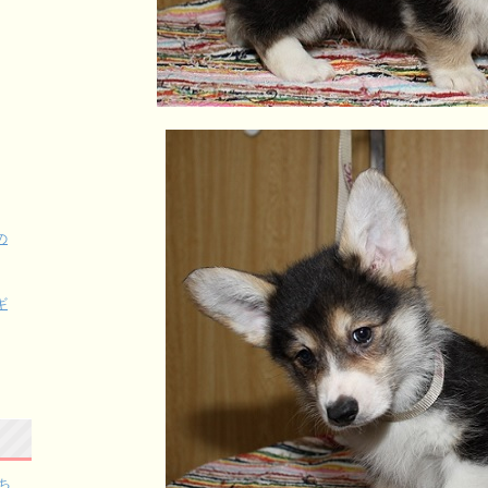
の
ギ
ち