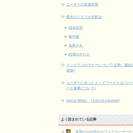
コーギーの老後対策
愛犬のトラブル対処法
脱水症状
食中毒
虫刺され
肉球のやけど
ドッグランのマナーについて(去勢、避妊
意味)
コーギーに合ったドッグフードとは(コー
ーと食事について)
Agicor Milton (Ｓire of a kennel)
よく読まれている記事
箕面の山の中のカフェでコーギーた