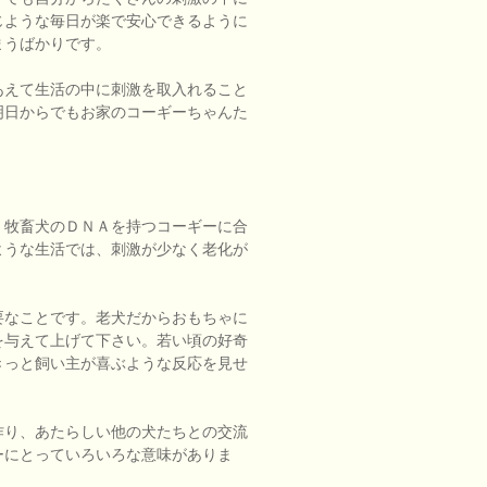
じような毎日が楽で安心できるように
まうばかりです。
あえて生活の中に刺激を取入れること
明日からでもお家のコーギーちゃんた
、牧畜犬のＤＮＡを持つコーギーに合
ような生活では、刺激が少なく老化が
要なことです。老犬だからおもちゃに
を与えて上げて下さい。若い頃の好奇
きっと飼い主が喜ぶような反応を見せ
作り、あたらしい他の犬たちとの交流
ーにとっていろいろな意味がありま
。