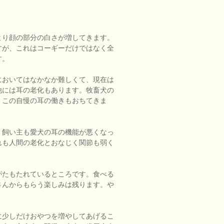
より顔の部分の白さが増してきます。
すが、これはコーギーだけではなく全
す。
においてはなかなか難しくて、現在は
他には耳の老化もあります。牧畜犬の
、この自慢の耳の働きもおちてきま
、飼い主も愛犬の耳の機能が悪くなっ
れも人間の老化とおなじく関節も弱く
がたもたれているところです。食べる
さんからもらう楽しみは残ります。や
に少しだけおやつを増やしてあげるこ