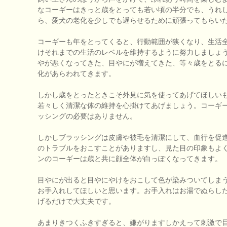
なコーギーはきっと歳をとっても若い頃の半分でも、うれ
ら、愛犬の老化を少しでも遅らせるために頑張ってもらい
コーギーも年をとってくると、行動範囲が狭くなり、生活
けそれまでの生活のレベルを維持するように努力しましょ
やが悪くなってきた、目やにが増えてきた、等々歳をとる
化があらわれてきます。
しかし歳をとったときこそ外見に気を使ってあげてほしい
若々しく清潔な体の維持を心掛けてあげましょう。コーギ
ッシングの必要はありません。
しかしブラッシングは皮膚や被毛を清潔にして、血行を促
のトラブルをおこすことがありますし、見た目の印象もよ
ンのコーギーは歳と共に顔全体が白っぽくなってきます。
目やにが出ると目やにやけをおこして色が染みついてしま
お手入れしてほしいと思います。お手入れはお湯でぬらし
げるだけで大丈夫です。
あまりきつくふきすぎると、嫌がりますしかえって刺激で