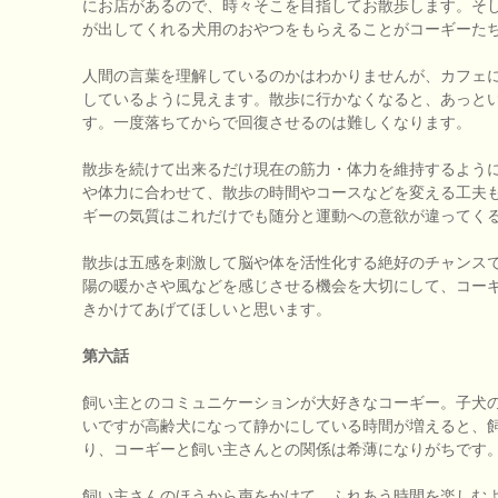
にお店があるので、時々そこを目指してお散歩します。そ
が出してくれる犬用のおやつをもらえることがコーギーた
人間の言葉を理解しているのかはわかりませんが、カフェ
しているように見えます。散歩に行かなくなると、あっと
す。一度落ちてからで回復させるのは難しくなります。
散歩を続けて出来るだけ現在の筋力・体力を維持するよう
や体力に合わせて、散歩の時間やコースなどを変える工夫
ギーの気質はこれだけでも随分と運動への意欲が違ってく
散歩は五感を刺激して脳や体を活性化する絶好のチャンス
陽の暖かさや風などを感じさせる機会を大切にして、コー
きかけてあげてほしいと思います。
第六話
飼い主とのコミュニケーションが大好きなコーギー。子犬
いですが高齢犬になって静かにしている時間が増えると、
り、コーギーと飼い主さんとの関係は希薄になりがちです
飼い主さんのほうから声をかけて、ふれあう時間を楽しむ