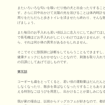
またいろいろな匂いを嗅いだり他の犬と出会ったりするこ
す。さらに日中出かけて太陽の光を浴びることは体内時計
周りをだらだらと歩きトイレを済ませたら終わり、そんな
げましょう。
また毎日のお手入れも若い頃以上に念入りにしてあげてほ
で長毛種ほどお手入れがしにくいわけではありませんが、
ら、それは何か体の異常があるかもしれません。
そこでそぐに獣医師に診断をしてもらうこともできますし
健康チェックにもかかせないことなので、刺激を取り入れ
の日課にしてあげてほしものです。
第五話
コーギーも歳をとってくると、若い頃の運動量はだんだん
しなくなったり、散歩を喜ばなくなったりすることもあり
える特別なごほうびを用意し、出かけることが楽しみにな
我が家の場合は、以前からドッグカフェが好きなので、都