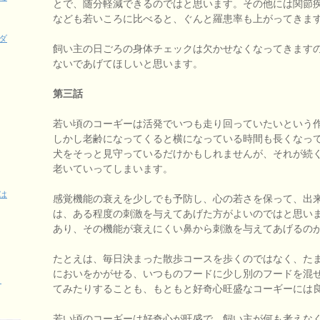
とで、随分軽減できるのではと思います。その他には関節
なども若いころに比べると、ぐんと羅患率も上がってきま
ダ
飼い主の日ごろの身体チェックは欠かせなくなってきます
ないであげてほしいと思います。
第三話
若い頃のコーギーは活発でいつも走り回っていたいという
しかし老齢になってくると横になっている時間も長くなっ
犬をそっと見守っているだけかもしれませんが、それが続
老いていってしまいます。
は
感覚機能の衰えを少しでも予防し、心の若さを保って、出
は、ある程度の刺激を与えてあげた方がよいのではと思い
あり、その機能が衰えにくい鼻から刺激を与えてあげるの
たとえは、毎日決まった散歩コースを歩くのではなく、た
においをかがせる、いつものフードに少し別のフードを混
く
てみたりすることも、もともと好奇心旺盛なコーギーには
若い頃のコーギーは好奇心が旺盛で、飼い主が何も考えな