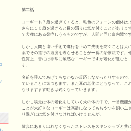
第二話
コーギーも７歳を過ぎてくると、毛色のフォーンの個体は
さらに１０歳を過ぎると目の濁りに気が付くことがありま
て犬種にある発症しうるものですが、人間と同じ白内障で
しかし人間と違い手術で進行を止めて失明を防ぐことは犬
薬でその進行の速度を遅らせることが一番の治療法です。
性質上、音には非常に敏感なコーギーですが老化が進むと
の
す。
名前を呼んであげてもなかなか反応しなかったりするので
ギ
ていることに気づきます。また耳の老化にともなって、こ
なりますます動きは鈍くなっていきます。
しかし嗅覚は体の老化をしていく犬の体の中で、一番機能
ことが大好きなコーギーは高齢になってもおやつを飼い主
り過ぎには気を付けなければいけませんが。
散歩にあまり出れなくなったストレスをスキンシップと共
ち