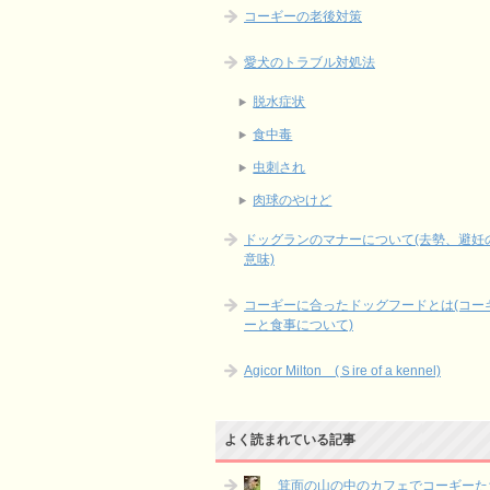
コーギーの老後対策
愛犬のトラブル対処法
脱水症状
食中毒
虫刺され
肉球のやけど
ドッグランのマナーについて(去勢、避妊
意味)
コーギーに合ったドッグフードとは(コー
ーと食事について)
Agicor Milton (Ｓire of a kennel)
よく読まれている記事
箕面の山の中のカフェでコーギーた