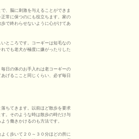
とで、脳に刺激を与えることができま
を正常に保つのにも役立ちます。家の
散歩で終わらせないように心がけてあ
しいところです。コーギーは短毛なの
それでも老犬が極度に嫌がったりした
、毎日の体のお手入れは老コーギーの
てあげるここと同じくらい、必ず毎日
と落ちてきます。以前ほど散歩を要求
ます。そのような時は散歩の時だけ与
るよう働きかけるのも方法です。
合よく歩いて２０～３０分ほどの所に