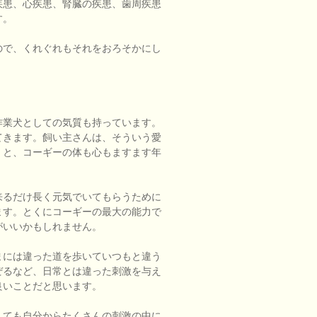
疾患、心疾患、腎臓の疾患、歯周疾患
す。
ので、くれぐれもそれをおろそかにし
作業犬としての気質も持っています。
てきます。飼い主さんは、そういう愛
くと、コーギーの体も心もますます年
来るだけ長く元気でいてもらうために
ます。とくにコーギーの最大の能力で
がいいかもしれません。
まには違った道を歩いていつもと違う
ぜるなど、日常とは違った刺激を与え
良いことだと思います。
くても自分からたくさんの刺激の中に