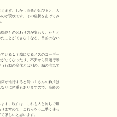
言えます。しかし寿命が延びると、人
るのが現状です。その症状をあげてみ
る。
の動物との関わり方が変わり、たとえ
いたことができなくなる。目的のない
っている１７歳になるメスのコーギー
欲がなくなったり、不安から問題行動
伴う行動の変化とは別の、脳の病気で
知症が進行すると飼い主さんの負担は
れなりに体重もありますので、高齢の
します。現在は、これも人と同じで病
ありますので、これらをう上手く使っ
げてほしいと思います。