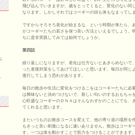
飛び込んでいきますが、歳をとってくると、変化のない同
なります。しかしそれではコーギーの頭も体もなまってし
ですからそろそろ老化が始まるな、という時期が来たら、
がコーギーたちの若さを保つ良い方法といえるでしょう。
ちに是非実践してみては如何でしょうか。
第四話
コ
繰り返しになりますが、老化は仕方ないとあきらめないで
った老後対策をしてあげてほしいと思います。毎日が同じ
進行してしまう恐れがあります。
し
毎日の散歩や生活に変化をつけるこをはコーギーたちに必
は興味ないと決めつけないで、新しい匂いのするおもちゃ
心旺盛なコーギーのＤＮＡはそんなわずかのことにでも、
てくれると思います。
またいつものお散歩コースを変えて、他の寄り道の場所を
もきっと良い刺激になるに違いありません。散歩はコーギ
す。一つは体を動かすことで筋力をつけることができます