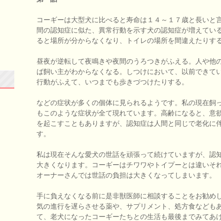
コーギーは大型犬に比べると寿命は１４～１７歳と長いと
間の認知症に似た、異常行動を示す犬の認知症が増えてい
ると場所が分からなくなり、トイレの場所を間違えたりす
昼夜が逆転して夜鳴きや夜間のうろつきがふえる。人や他
ば飼い主がわからなくなる。しつけにおいて、以前できて
行動がふえて、いつまでも歩きづつけたりする。
などの症状が多くの個体に見られるようです。私の現在飼
もこのような症状が全て現れています。高齢になると、意
を起こすこともありますが、認知症は人間と同じで老化に
す。
私は現在そんな愛犬の世話を頑張って続けていますが、認
大きくなります。コーギーはチワワやトイプーとは違いそ
オーナーさんでは世話の負担は大きくなってしまいます。
手に負えなくなる前に是非獣医師に相談することをお勧め
気の進行を遅らさせる薬や、サプリメント、処方食なども
て、老犬になったコーギーたちとの生活も最後までみてあ