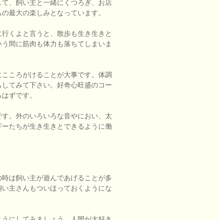
して、飼い主と一緒にくつろぎ、お店
ちの最大の楽しみとなっています。
に行くよと言うと、散歩も生き生きと
いう間に筋肉も体力も落ちてしまいま
にこころがけることが大事です。体調
もしてみて下さい。好奇心旺盛のコー
るはずです。
です。外のいろいろな音やにおい、太
ギーたちが生き生きとできるように働
の時は飼い主が遊んであげることが多
飼い主さんもついほっておくようにな
。
ようにしてみましょう。人間が大好き