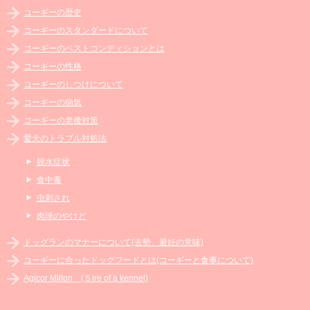
コーギーの歴史
コーギーのスタンダードについて
コーギーのベストコンディションとは
コーギーの性格
コーギーのしつけについて
コーギーの病気
コーギーの老後対策
愛犬のトラブル対処法
脱水症状
食中毒
虫刺され
肉球のやけど
ドッグランのマナーについて(去勢、避妊の意味)
コーギーに合ったドッグフードとは(コーギーと食事について)
Agicor Milton (Ｓire of a kennel)