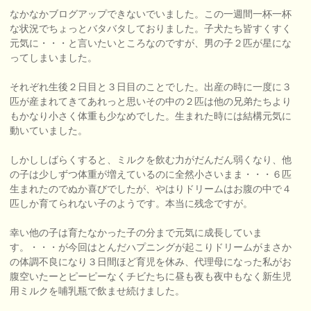
なかなかブログアップできないでいました。この一週間一杯一杯
な状況でちょっとバタバタしておりました。子犬たち皆すくすく
元気に・・・と言いたいところなのですが、男の子２匹が星にな
ってしまいました。
それぞれ生後２日目と３日目のことでした。出産の時に一度に３
匹が産まれてきてあれっと思いその中の２匹は他の兄弟たちより
もかなり小さく体重も少なめでした。生まれた時には結構元気に
動いていました。
しかししばらくすると、ミルクを飲む力がだんだん弱くなり、他
の子は少しずつ体重が増えているのに全然小さいまま・・・６匹
生まれたのでぬか喜びでしたが、やはりドリームはお腹の中で４
匹しか育てられない子のようです。本当に残念ですが。
幸い他の子は育たなかった子の分まで元気に成長していま
す。・・・が今回はとんだハプニングが起こりドリームがまさか
の体調不良になり３日間ほど育児を休み、代理母になった私がお
腹空いたーとピーピーなくチビたちに昼も夜も夜中もなく新生児
用ミルクを哺乳瓶で飲ませ続けました。