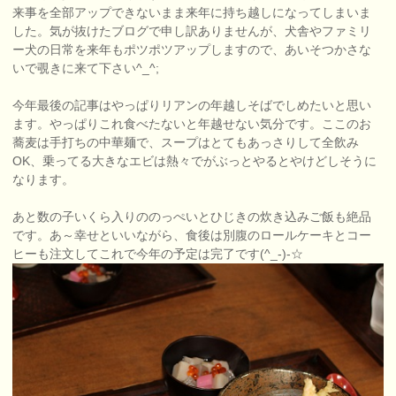
来事を全部アップできないまま来年に持ち越しになってしまいま
した。気が抜けたブログで申し訳ありませんが、犬舎やファミリ
ー犬の日常を来年もポツポツアップしますので、あいそつかさな
いで覗きに来て下さい^_^;
今年最後の記事はやっぱりリアンの年越しそばでしめたいと思い
ます。やっぱりこれ食べたないと年越せない気分です。ここのお
蕎麦は手打ちの中華麺で、スープはとてもあっさりして全飲み
OK、乗ってる大きなエビは熱々でがぶっとやるとやけどしそうに
なります。
あと数の子いくら入りののっぺいとひじきの炊き込みご飯も絶品
です。あ～幸せといいながら、食後は別腹のロールケーキとコー
ヒーも注文してこれで今年の予定は完了です(^_-)-☆