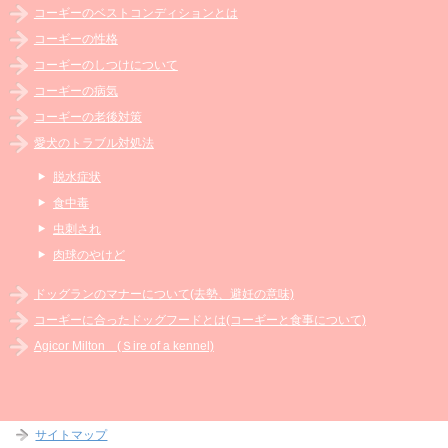
コーギーのベストコンディションとは
コーギーの性格
コーギーのしつけについて
コーギーの病気
コーギーの老後対策
愛犬のトラブル対処法
脱水症状
食中毒
虫刺され
肉球のやけど
ドッグランのマナーについて(去勢、避妊の意味)
コーギーに合ったドッグフードとは(コーギーと食事について)
Agicor Milton (Ｓire of a kennel)
サイトマップ