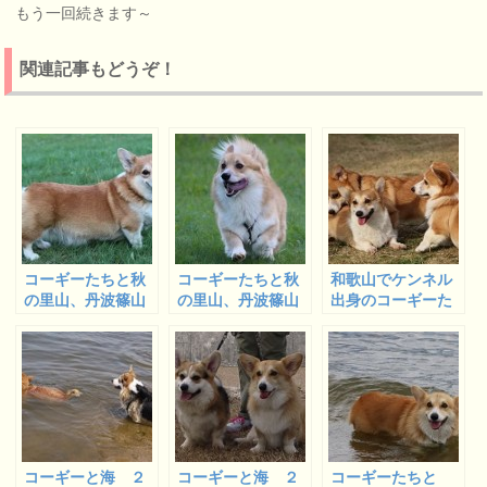
もう一回続きます～
関連記事もどうぞ！
コーギーたちと秋
コーギーたちと秋
和歌山でケンネル
の里山、丹波篠山
の里山、丹波篠山
出身のコーギーた
のカフェちわわ
のカフェちわわ
ちとオフ会 ２
ん ３
ん １
コーギーと海 ２
コーギーと海 ２
コーギーたちと