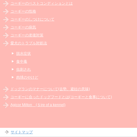
コーギーのベストコンディションとは
コーギーの性格
コーギーのしつけについて
コーギーの病気
コーギーの老後対策
愛犬のトラブル対処法
脱水症状
食中毒
虫刺され
肉球のやけど
ドッグランのマナーについて(去勢、避妊の意味)
コーギーに合ったドッグフードとは(コーギーと食事について)
Agicor Milton (Ｓire of a kennel)
サイトマップ