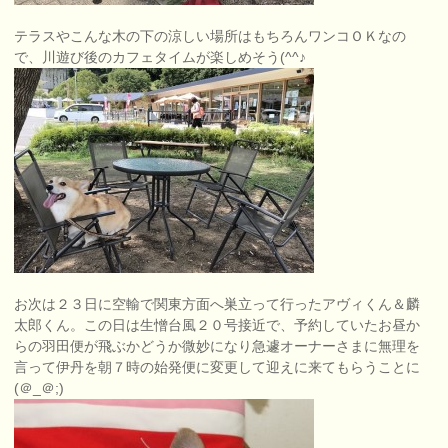
テラスやこんな木の下の涼しい場所はもちろんワンコＯＫなの
で、川遊び後のカフェタイムが楽しめそう(^^♪
お次は２３日に空輸で関東方面へ巣立って行ったアヴィくん＆麟
太郎くん。この日は生憎台風２０号接近で、予約していたお昼か
らの羽田便が飛ぶかどうか微妙になり急遽オーナーさまに無理を
言って伊丹を朝７時の始発便に変更して迎えに来てもらうことに
(＠_＠;)