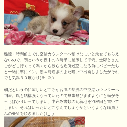
離陸１時間前までに空輸カウンターへ預けなにいと乗せてもらえ
ないので、朝というか夜中の３時半に起床して準備。士郎とさん
ごがどこ行くって鳴くから彼らも近所迷惑になる前にパピーたち
と一緒に車にイン。朝４時過ぎのまだ暗い中出発しましたがそれ
でも気温３０度なり(＠_＠;)
朝だというのに涼しいどころか台風の熱波の中空港カウンターへ
到着。風も結構強くなっていたので無事飛びますようにと頭がそ
っちばかりいってしまい、申込み書類の到着地を羽根田と書いて
しまい、それはいったいどこなんでしょうかというような職員さ
んの失笑を頂きました(T_T)