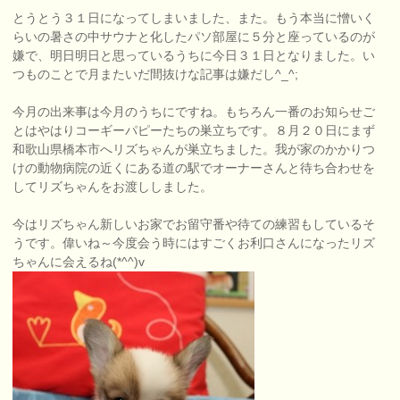
とうとう３１日になってしまいました、また。もう本当に憎いく
らいの暑さの中サウナと化したパソ部屋に５分と座っているのが
嫌で、明日明日と思っているうちに今日３１日となりました。い
つものことで月またいだ間抜けな記事は嫌だし^_^;
今月の出来事は今月のうちにですね。もちろん一番のお知らせご
とはやはりコーギーパピーたちの巣立ちです。８月２０日にまず
和歌山県橋本市へリズちゃんが巣立ちました。我が家のかかりつ
けの動物病院の近くにある道の駅でオーナーさんと待ち合わせを
してリズちゃんをお渡ししました。
今はリズちゃん新しいお家でお留守番や待ての練習もしているそ
うです。偉いね～今度会う時にはすごくお利口さんになったリズ
ちゃんに会えるね(*^^)v