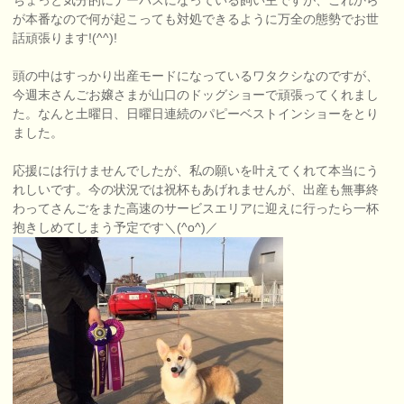
ちょっと気分的にナーバスになっている飼い主ですが、これから
が本番なので何が起こっても対処できるように万全の態勢でお世
話頑張ります!(^^)!
頭の中はすっかり出産モードになっているワタクシなのですが、
今週末さんごお嬢さまが山口のドッグショーで頑張ってくれまし
た。なんと土曜日、日曜日連続のパピーベストインショーをとり
ました。
応援には行けませんでしたが、私の願いを叶えてくれて本当にう
れしいです。今の状況では祝杯もあげれませんが、出産も無事終
わってさんごをまた高速のサービスエリアに迎えに行ったら一杯
抱きしめてしまう予定です＼(^o^)／