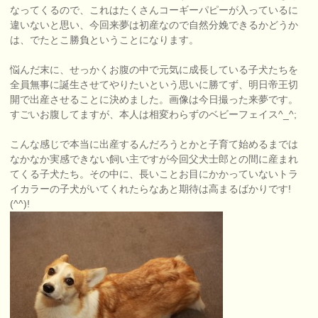
なってくるので、これはたくさんコーギーパピーが入っているに
違いないと思い、今回来夢は初産なので自然分娩できるかどうか
は、でたとこ勝負ということになります。
悩んだ末に、せっかくお腹の中で元気に成長している子犬たちを
全員無事に誕生させてやりたいという思いに勝てず、明日帝王切
開で出産させることに決めました。画像は今日撮った来夢です。
すごいお腹してますが、本人は相変わらずのベビーフェイス^_^;
こんな感じで本当に出産するんだろうとかと子育て始めるまでは
なかなか実感できない飼い主ですが今回父犬士郎との間に産まれ
てくる子犬たち。その中に、長いことお目にかかっていないトラ
イカラーの子犬がいてくれたらなあと期待は高まるばかりです!
(^^)!