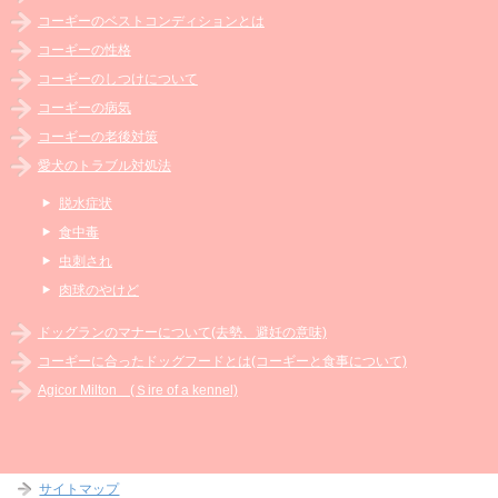
コーギーのベストコンディションとは
コーギーの性格
コーギーのしつけについて
コーギーの病気
コーギーの老後対策
愛犬のトラブル対処法
脱水症状
食中毒
虫刺され
肉球のやけど
ドッグランのマナーについて(去勢、避妊の意味)
コーギーに合ったドッグフードとは(コーギーと食事について)
Agicor Milton (Ｓire of a kennel)
サイトマップ