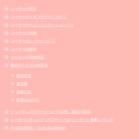
コーギーの歴史
コーギーのスタンダードについて
コーギーのベストコンディションとは
コーギーの性格
コーギーのしつけについて
コーギーの病気
コーギーの老後対策
愛犬のトラブル対処法
脱水症状
食中毒
虫刺され
肉球のやけど
ドッグランのマナーについて(去勢、避妊の意味)
コーギーに合ったドッグフードとは(コーギーと食事について)
Agicor Milton (Ｓire of a kennel)