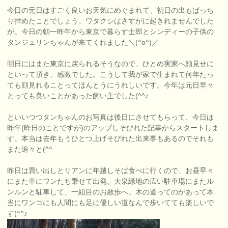
今日の元日はすごく良いお天気にめぐまれて、初日の出もばっち
り拝めたことでしょう。ワタクシはさすがに起きれませんでした
が。今日の朝一昨年から東京で暮らす士郎とシンディーの子供の
タンジェリンちゃんが来てくれました＼(^o^)／
明日にはまた東京に戻られるそうなので、ひとめ実家へ顔見せに
といって頂き、感激でした。こうして我が家で生まれて何年たっ
ても顔見れることってほんとうにうれしいです。今年は元日早々
とっても良いことがあった飼い主でした(^^♪
といいつつタンちゃんのお写真は後日にさせてもらって、今日は
昨年(昨日のことですが)のアップしそびれた記事からスタートしま
す。本当は去年もうひとつ上げそびれた出来事もあるのでそれも
また追々と(^^ゞ
昨日は買い出しとリアンに年越しそば食べに行くので、お昼早々
にまた車にワンたち乗せて出発。大泉緑地の広い駐車場にまたル
ンルンと駐車して、一組目のお散歩へ。木の道ってのがあって本
当にワンコにも人間にも足に優しい道なんで歩いてても楽しいで
す(^^♪