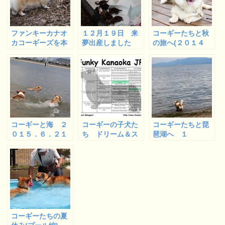
ファンキーカナオ
１２月１９日 来
コーギーたちと秋
カコーギーズを本
夢出産しました
の旅へ(２０１４
年もよろしくお願
コーギーベビーた
年) ２
いいたします
ちとご対面
コーギーと海 ２
コーギーの子犬た
コーギーたちと琵
０１５．６．２１
ち ドリーム＆ス
琶湖へ １
甲子園浜 １
ミシーベビー生後
１週間経ちました
コーギーたちの夏